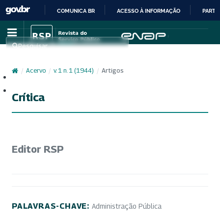
COMUNICA BR
ACESSO À INFORMAÇÃO
PARTI
IR
PARA
Pesquisar
O
CONTEÚDO
/
Acervo
/
v. 1 n. 1 (1944)
/
Artigos
Cadastro
Acesso
Crítica
Editor RSP
PALAVRAS-CHAVE:
Administração Pública