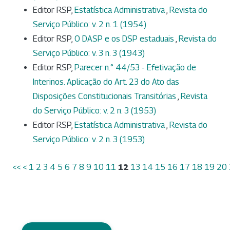
Editor RSP,
Estatística Administrativa
,
Revista do
Serviço Público: v. 2 n. 1 (1954)
Editor RSP,
O DASP e os DSP estaduais
,
Revista do
Serviço Público: v. 3 n. 3 (1943)
Editor RSP,
Parecer n.° 44/53 - Efetivação de
Interinos. Aplicação do Art. 23 do Ato das
Disposições Constitucionais Transitórias
,
Revista
do Serviço Público: v. 2 n. 3 (1953)
Editor RSP,
Estatística Administrativa
,
Revista do
Serviço Público: v. 2 n. 3 (1953)
<<
<
1
2
3
4
5
6
7
8
9
10
11
12
13
14
15
16
17
18
19
20