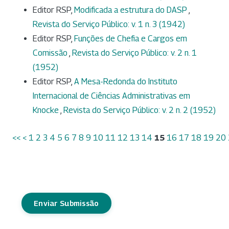
Editor RSP,
Modificada a estrutura do DASP
,
Revista do Serviço Público: v. 1 n. 3 (1942)
Editor RSP,
Funções de Chefia e Cargos em
Comissão
,
Revista do Serviço Público: v. 2 n. 1
(1952)
Editor RSP,
A Mesa-Redonda do Instituto
Internacional de Ciências Administrativas em
Knocke
,
Revista do Serviço Público: v. 2 n. 2 (1952)
<<
<
1
2
3
4
5
6
7
8
9
10
11
12
13
14
15
16
17
18
19
20
Enviar Submissão