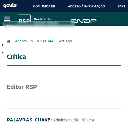
COMUNICA BR
ACESSO À INFORMAÇÃO
PARTI
IR
PARA
Pesquisar
O
CONTEÚDO
/
Acervo
/
v. 1 n. 1 (1944)
/
Artigos
Cadastro
Acesso
Crítica
Editor RSP
PALAVRAS-CHAVE:
Administração Pública