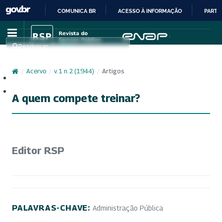
COMUNICA BR
ACESSO À INFORMAÇÃO
PARTI
IR
PARA
Pesquisar
O
CONTEÚDO
/
Acervo
/
v. 1 n. 2 (1944)
/
Artigos
Cadastro
Acesso
A quem compete treinar?
Editor RSP
PALAVRAS-CHAVE:
Administração Pública