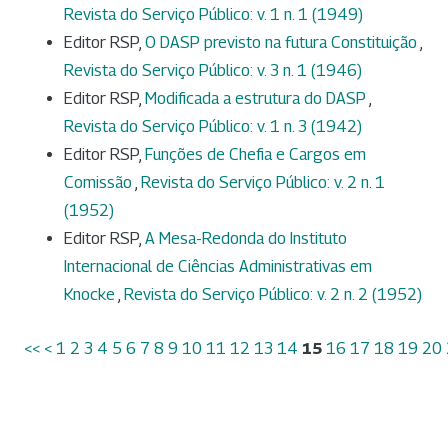
Revista do Serviço Público: v. 1 n. 1 (1949)
Editor RSP,
O DASP previsto na futura Constituição
,
Revista do Serviço Público: v. 3 n. 1 (1946)
Editor RSP,
Modificada a estrutura do DASP
,
Revista do Serviço Público: v. 1 n. 3 (1942)
Editor RSP,
Funções de Chefia e Cargos em
Comissão
,
Revista do Serviço Público: v. 2 n. 1
(1952)
Editor RSP,
A Mesa-Redonda do Instituto
Internacional de Ciências Administrativas em
Knocke
,
Revista do Serviço Público: v. 2 n. 2 (1952)
<<
<
1
2
3
4
5
6
7
8
9
10
11
12
13
14
15
16
17
18
19
20