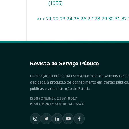
(1955)
<<
<
21
22
23
24
25
26
27
28
29
30
31
32
Revista do Serviço Público
Publicação científica da Escola Nacional de Administração 
dedicada à produção de conhecimento em gestão pública, 
públicas e administração do Estado.
ISSN (ONLINE): 2357-8017
ISSN (IMPRESSO): 0034-9240