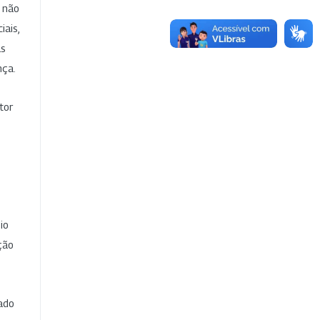
e não
iais,
as
nça.
tor
io
ção
cado