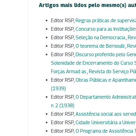
Artigos mais lidos pelo mesmo(s) au
Editor RSP,
Regras práticas de supervi
Editor RSP,
Concurso para as Instituiçõe
Editor RSP,
Seleção na Democracia
,
Rev
Editor RSP,
O teorema de Bernoulli
,
Revi
Editor RSP,
Discurso proferido pelo Gen
Solenidade de Encerramento do Curso S
Forças Armad as
,
Revista do Serviço Púb
Editor RSP,
Obras Públicas e Aparelham
(1939)
Editor RSP,
O Departamento Administrati
n. 2 (1938)
Editor RSP,
Assistência social aos servi
Editor RSP,
Cidade Universitária a Unive
Editor RSP,
O Programa de Assistência