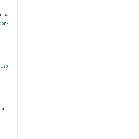
b uma
ion-
 Uso
com