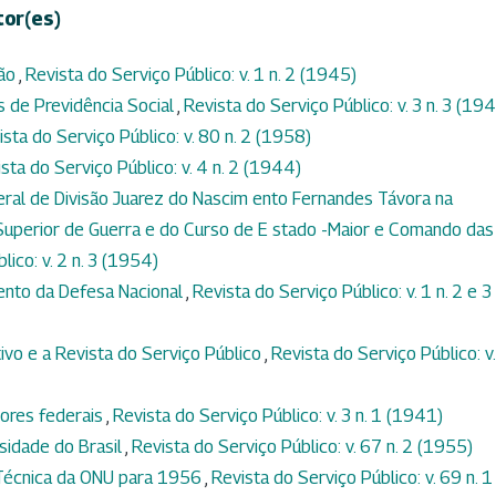
tor(es)
são
,
Revista do Serviço Público: v. 1 n. 2 (1945)
s de Previdência Social
,
Revista do Serviço Público: v. 3 n. 3 (19
ista do Serviço Público: v. 80 n. 2 (1958)
sta do Serviço Público: v. 4 n. 2 (1944)
eral de Divisão Juarez do Nascim ento Fernandes Távora na
uperior de Guerra e do Curso de E stado -Maior e Comando das
lico: v. 2 n. 3 (1954)
ento da Defesa Nacional
,
Revista do Serviço Público: v. 1 n. 2 e 3
vo e a Revista do Serviço Público
,
Revista do Serviço Público: v.
dores federais
,
Revista do Serviço Público: v. 3 n. 1 (1941)
rsidade do Brasil
,
Revista do Serviço Público: v. 67 n. 2 (1955)
 Técnica da ONU para 1956
,
Revista do Serviço Público: v. 69 n. 1