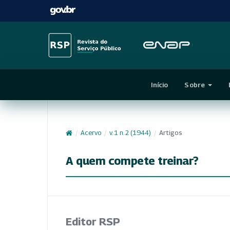
Início
Sobre
/
Acervo
/
v. 1 n. 2 (1944)
/
Artigos
A quem compete treinar?
Editor RSP