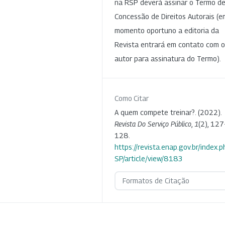
na RSP deverá assinar o Termo d
Concessão de Direitos Autorais (e
momento oportuno a editoria da
Revista entrará em contato com o
autor para assinatura do Termo).
Como Citar
A quem compete treinar?. (2022).
Revista Do Serviço Público
,
1
(2), 127
128.
https://revista.enap.gov.br/index.p
SP/article/view/8183
Formatos de Citação