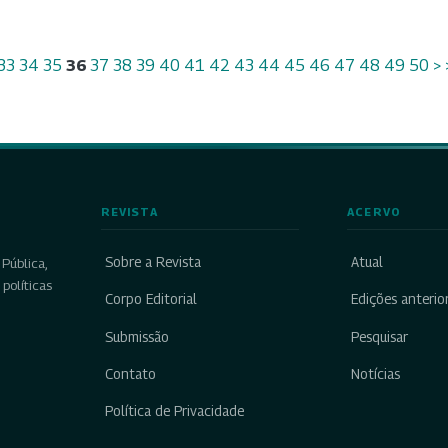
33
34
35
36
37
38
39
40
41
42
43
44
45
46
47
48
49
50
>
REVISTA
ACERVO
Sobre a Revista
Atual
Pública,
políticas
Corpo Editorial
Edições anterio
Submissão
Pesquisar
Contato
Notícias
Política de Privacidade