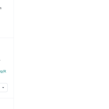
e
m
-
hp/R