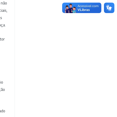
e não
iais,
as
nça.
tor
io
ção
cado