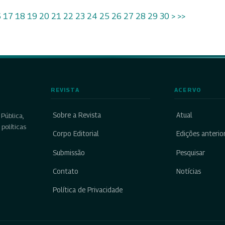
6
17
18
19
20
21
22
23
24
25
26
27
28
29
30
>
>>
REVISTA
ACERVO
Sobre a Revista
Atual
Pública,
políticas
Corpo Editorial
Edições anterio
Submissão
Pesquisar
Contato
Notícias
Política de Privacidade