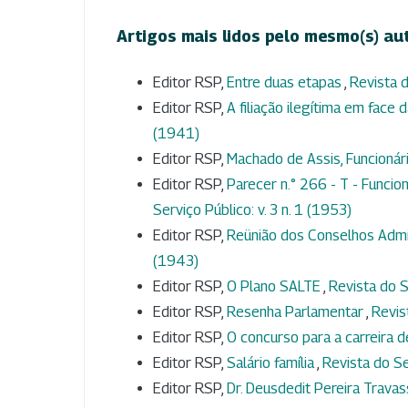
Artigos mais lidos pelo mesmo(s) au
Editor RSP,
Entre duas etapas
,
Revista d
Editor RSP,
A filiação ilegítima em face d
(1941)
Editor RSP,
Machado de Assis, Funcionár
Editor RSP,
Parecer n.° 266 - T - Funci
Serviço Público: v. 3 n. 1 (1953)
Editor RSP,
Reünião dos Conselhos Admi
(1943)
Editor RSP,
O Plano SALTE
,
Revista do S
Editor RSP,
Resenha Parlamentar
,
Revis
Editor RSP,
O concurso para a carreira d
Editor RSP,
Salário família
,
Revista do Se
Editor RSP,
Dr. Deusdedit Pereira Trava