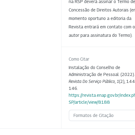
na RSP deverá assinar o Termo d
Concessão de Direitos Autorais (e
momento oportuno a editoria da
Revista entrará em contato com o
autor para assinatura do Termo).
Como Citar
Instalação do Conselho de
Administração de Pessoal. (2022).
Revista Do Serviço Público
,
1
(2), 144
146.
https://revista.enap.gov.br/index.p
SP/article/view/8188
Formatos de Citação