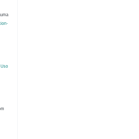
b uma
ion-
 Uso
com