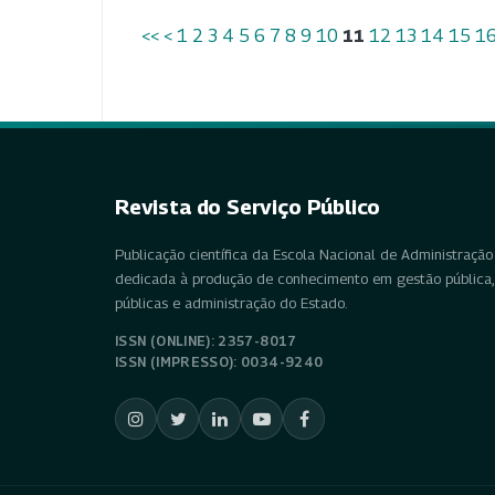
<<
<
1
2
3
4
5
6
7
8
9
10
11
12
13
14
15
1
Revista do Serviço Público
Publicação científica da Escola Nacional de Administração 
dedicada à produção de conhecimento em gestão pública, 
públicas e administração do Estado.
ISSN (ONLINE): 2357-8017
ISSN (IMPRESSO): 0034-9240