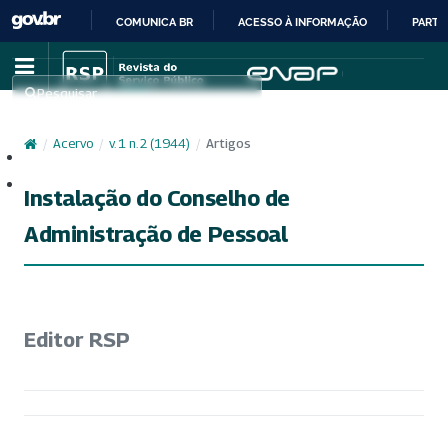
COMUNICA BR
ACESSO À INFORMAÇÃO
PARTI
IR
PARA
Pesquisar
O
CONTEÚDO
/
Acervo
/
v. 1 n. 2 (1944)
/
Artigos
Cadastro
Acesso
Instalação do Conselho de
Administração de Pessoal
Editor RSP