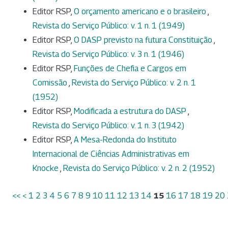
Editor RSP,
O orçamento americano e o brasileiro
,
Revista do Serviço Público: v. 1 n. 1 (1949)
Editor RSP,
O DASP previsto na futura Constituição
,
Revista do Serviço Público: v. 3 n. 1 (1946)
Editor RSP,
Funções de Chefia e Cargos em
Comissão
,
Revista do Serviço Público: v. 2 n. 1
(1952)
Editor RSP,
Modificada a estrutura do DASP
,
Revista do Serviço Público: v. 1 n. 3 (1942)
Editor RSP,
A Mesa-Redonda do Instituto
Internacional de Ciências Administrativas em
Knocke
,
Revista do Serviço Público: v. 2 n. 2 (1952)
<<
<
1
2
3
4
5
6
7
8
9
10
11
12
13
14
15
16
17
18
19
20