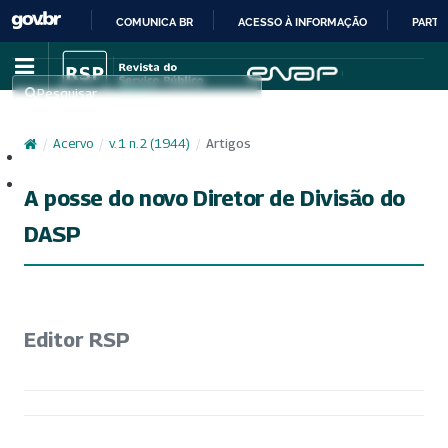
COMUNICA BR
ACESSO À INFORMAÇÃO
PARTI
IR
PARA
Pesquisar
O
CONTEÚDO
/
Acervo
/
v. 1 n. 2 (1944)
/
Artigos
Cadastro
Acesso
A posse do novo Diretor de Divisão do
DASP
Editor RSP