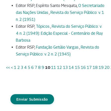
Editor RSP, Espírito Santo Mesquita,
O Secretariado
das Nações Unidas
,
Revista do Serviço Público: v. 1
n. 2 (1951)
Editor RSP,
Tópicos
,
Revista do Serviço Público: v.
4 n. 2 (1949): Edição Especial - Centenário de Ruy
Barbosa
Editor RSP,
Fundação Getúlio Vargas
,
Revista do
Serviço Público: v. 2 n. 2 (1945)
<<
<
1
2
3
4
5
6
7
8
9
10
11
12
13
14
15
16
17
18
19
20
Enviar Submissão