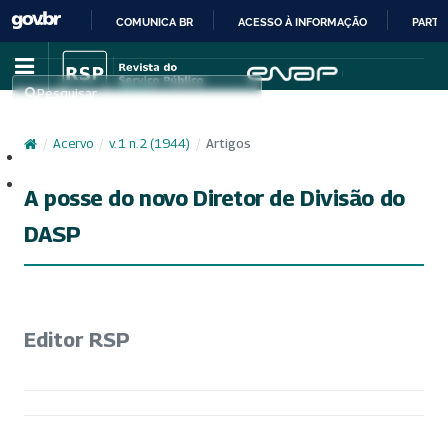
COMUNICA BR
ACESSO À INFORMAÇÃO
PARTI
IR
PARA
Pesquisar
O
CONTEÚDO
/
Acervo
/
v. 1 n. 2 (1944)
/
Artigos
Cadastro
Acesso
A posse do novo Diretor de Divisão do
DASP
Editor RSP