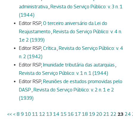
administrativa
,
Revista do Serviço Público: v. 3 n. 1
(1944)
Editor RSP,
O terceiro aniversário da Lei do
Reajustamento
,
Revista do Serviço Público: v. 4 n.
1e 2 (1939)
Editor RSP,
Crítica
,
Revista do Serviço Público: v. 4
n. 2 (1942)
Editor RSP,
Imunidade tributária das autarquias
,
Revista do Serviço Público: v. 1 n. 1 (1944)
Editor RSP,
Reuniões de estudos promovidas pelo
DASP
,
Revista do Serviço Público: v. 2 n. 1 e 2
(1939)
<<
<
8
9
10
11
12
13
14
15
16
17
18
19
20
21
22
23
24