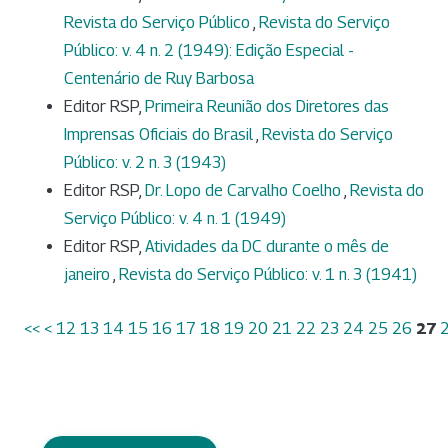
Revista do Serviço Público
,
Revista do Serviço
Público: v. 4 n. 2 (1949): Edição Especial -
Centenário de Ruy Barbosa
Editor RSP,
Primeira Reunião dos Diretores das
Imprensas Oficiais do Brasil
,
Revista do Serviço
Público: v. 2 n. 3 (1943)
Editor RSP,
Dr. Lopo de Carvalho Coelho
,
Revista do
Serviço Público: v. 4 n. 1 (1949)
Editor RSP,
Atividades da DC durante o mês de
janeiro
,
Revista do Serviço Público: v. 1 n. 3 (1941)
<<
<
12
13
14
15
16
17
18
19
20
21
22
23
24
25
26
27