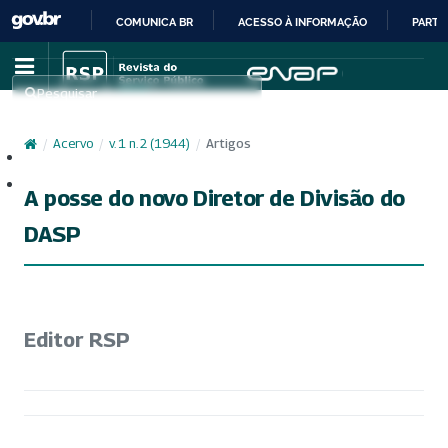
COMUNICA BR
ACESSO À INFORMAÇÃO
PARTI
IR
PARA
Pesquisar
O
CONTEÚDO
/
Acervo
/
v. 1 n. 2 (1944)
/
Artigos
Cadastro
Acesso
A posse do novo Diretor de Divisão do
DASP
Editor RSP