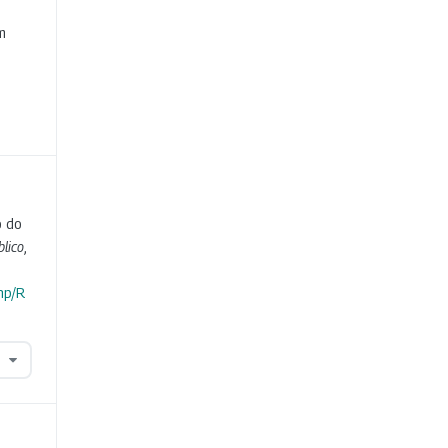
e
m
o do
blico
,
hp/R