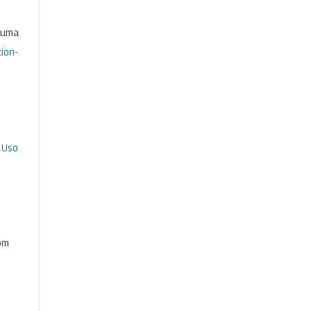
b uma
ion-
 Uso
com