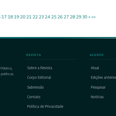
6
17
18
19
20
21
22
23
24
25
26
27
28
29
30
>
>>
REVISTA
ACERVO
Sobre a Revista
Atual
Pública,
políticas
Corpo Editorial
Edições anterio
Submissão
Pesquisar
Contato
Notícias
Política de Privacidade