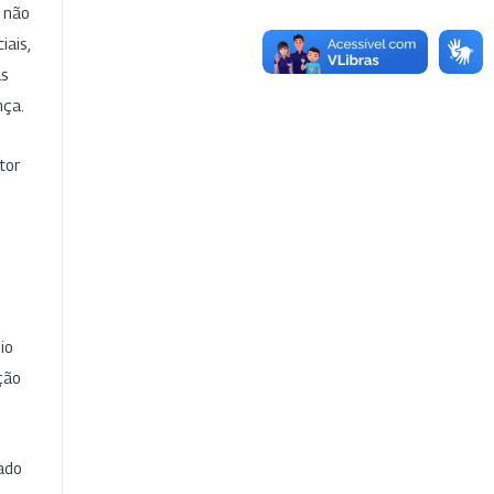
e não
iais,
as
nça.
tor
io
ção
cado