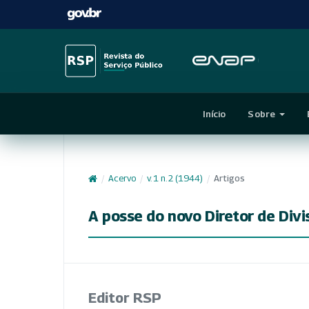
Início
Sobre
/
Acervo
/
v. 1 n. 2 (1944)
/
Artigos
A posse do novo Diretor de Div
Editor RSP