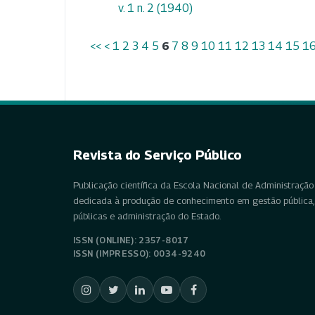
v. 1 n. 2 (1940)
<<
<
1
2
3
4
5
6
7
8
9
10
11
12
13
14
15
1
Revista do Serviço Público
Publicação científica da Escola Nacional de Administração 
dedicada à produção de conhecimento em gestão pública, 
públicas e administração do Estado.
ISSN (ONLINE): 2357-8017
ISSN (IMPRESSO): 0034-9240