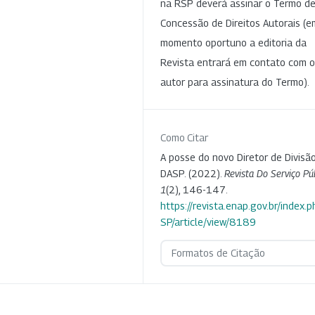
na RSP deverá assinar o Termo d
Concessão de Direitos Autorais (e
momento oportuno a editoria da
Revista entrará em contato com o
autor para assinatura do Termo).
Como Citar
A posse do novo Diretor de Divisã
DASP. (2022).
Revista Do Serviço Pú
1
(2), 146-147.
https://revista.enap.gov.br/index.p
SP/article/view/8189
Formatos de Citação