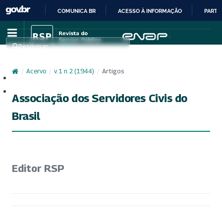
COMUNICA BR
ACESSO À INFORMAÇÃO
PARTI
IR
PARA
Pesquisar
O
CONTEÚDO
/
Acervo
/
v. 1 n. 2 (1944)
/
Artigos
Cadastro
Acesso
Associação dos Servidores Civis do
Brasil
Editor RSP