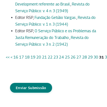
Development referente ao Brasil
,
Revista do
Serviço Público: v. 4 n. 3 (1949)
Editor RSP,
Fundação Getúlio Vargas
,
Revista do
Serviço Público: v. 1 n. 3 (1944)
Editor RSP,
O Serviço Público e os Problemas da
Justa Remuneração do Trabalho
,
Revista do
Serviço Público: v. 3 n. 2 (1942)
<<
<
16
17
18
19
20
21
22
23
24
25
26
27
28
29
30
31
Enviar Submissão