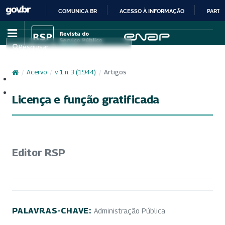
COMUNICA BR
ACESSO À INFORMAÇÃO
PARTI
IR
PARA
Pesquisar
O
CONTEÚDO
/
Acervo
/
v. 1 n. 3 (1944)
/
Artigos
Cadastro
Acesso
Licença e função gratificada
Editor RSP
PALAVRAS-CHAVE:
Administração Pública