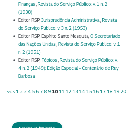
Finanças
,
Revista do Serviço Público: v. 1 n. 2
(1938)
Editor RSP,
Jurisprudência Administrativa
,
Revista
do Serviço Público: v. 3 n. 2 (1953)
Editor RSP, Espírito Santo Mesquita,
O Secretariado
das Nações Unidas
,
Revista do Serviço Público: v. 1
n. 2 (1951)
Editor RSP,
Tópicos
,
Revista do Serviço Público: v.
4 n. 2 (1949): Edição Especial - Centenário de Ruy
Barbosa
<<
<
1
2
3
4
5
6
7
8
9
10
11
12
13
14
15
16
17
18
19
20