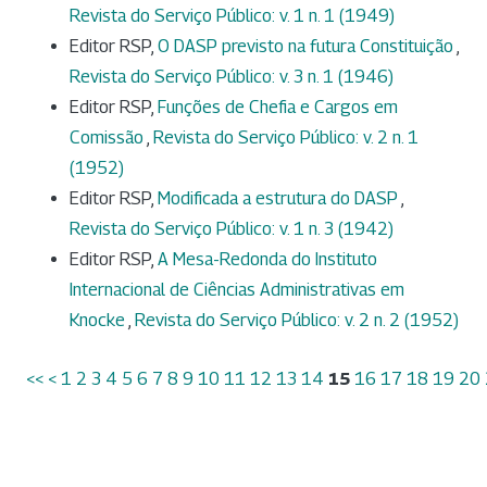
Revista do Serviço Público: v. 1 n. 1 (1949)
Editor RSP,
O DASP previsto na futura Constituição
,
Revista do Serviço Público: v. 3 n. 1 (1946)
Editor RSP,
Funções de Chefia e Cargos em
Comissão
,
Revista do Serviço Público: v. 2 n. 1
(1952)
Editor RSP,
Modificada a estrutura do DASP
,
Revista do Serviço Público: v. 1 n. 3 (1942)
Editor RSP,
A Mesa-Redonda do Instituto
Internacional de Ciências Administrativas em
Knocke
,
Revista do Serviço Público: v. 2 n. 2 (1952)
<<
<
1
2
3
4
5
6
7
8
9
10
11
12
13
14
15
16
17
18
19
20