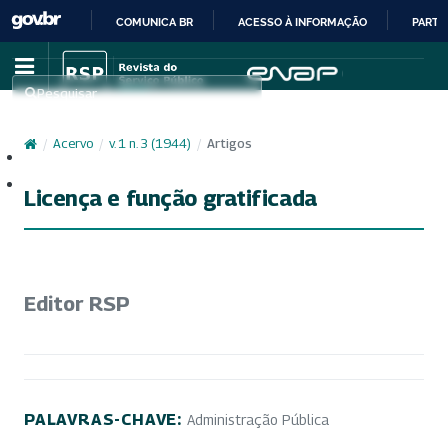
COMUNICA BR
ACESSO À INFORMAÇÃO
PARTI
IR
PARA
Pesquisar
O
CONTEÚDO
/
Acervo
/
v. 1 n. 3 (1944)
/
Artigos
Cadastro
Acesso
Licença e função gratificada
Editor RSP
PALAVRAS-CHAVE:
Administração Pública