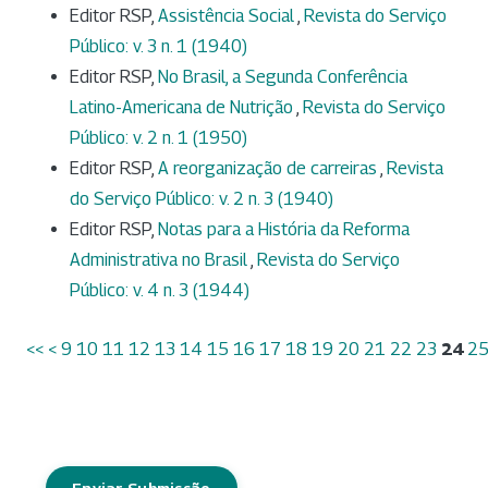
Editor RSP,
Assistência Social
,
Revista do Serviço
Público: v. 3 n. 1 (1940)
Editor RSP,
No Brasil, a Segunda Conferência
Latino-Americana de Nutrição
,
Revista do Serviço
Público: v. 2 n. 1 (1950)
Editor RSP,
A reorganização de carreiras
,
Revista
do Serviço Público: v. 2 n. 3 (1940)
Editor RSP,
Notas para a História da Reforma
Administrativa no Brasil
,
Revista do Serviço
Público: v. 4 n. 3 (1944)
<<
<
9
10
11
12
13
14
15
16
17
18
19
20
21
22
23
24
2