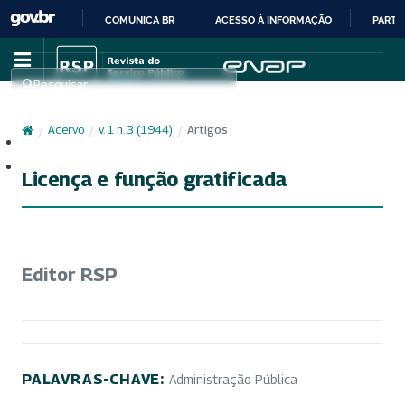
COMUNICA BR
ACESSO À INFORMAÇÃO
PARTI
IR
PARA
Pesquisar
O
CONTEÚDO
/
Acervo
/
v. 1 n. 3 (1944)
/
Artigos
Cadastro
Acesso
Licença e função gratificada
Editor RSP
PALAVRAS-CHAVE:
Administração Pública