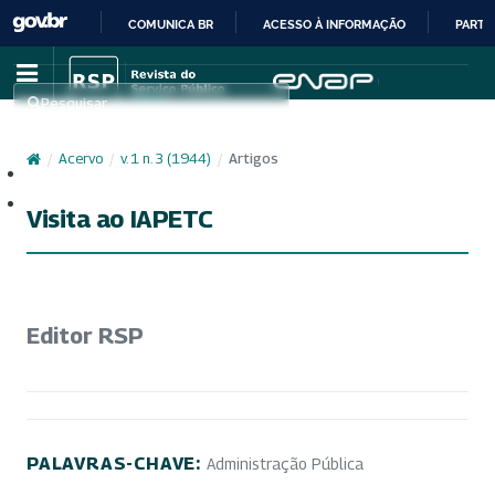
COMUNICA BR
ACESSO À INFORMAÇÃO
PARTI
IR
PARA
Pesquisar
O
CONTEÚDO
/
Acervo
/
v. 1 n. 3 (1944)
/
Artigos
Cadastro
Acesso
Visita ao IAPETC
Editor RSP
PALAVRAS-CHAVE:
Administração Pública