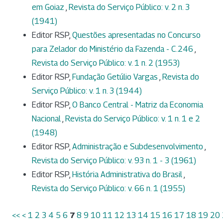
em Goiaz
,
Revista do Serviço Público: v. 2 n. 3
(1941)
Editor RSP,
Questões apresentadas no Concurso
para Zelador do Ministério da Fazenda - C.246
,
Revista do Serviço Público: v. 1 n. 2 (1953)
Editor RSP,
Fundação Getúlio Vargas
,
Revista do
Serviço Público: v. 1 n. 3 (1944)
Editor RSP,
O Banco Central - Matriz da Economia
Nacional
,
Revista do Serviço Público: v. 1 n. 1 e 2
(1948)
Editor RSP,
Administração e Subdesenvolvimento
,
Revista do Serviço Público: v. 93 n. 1 - 3 (1961)
Editor RSP,
História Administrativa do Brasil
,
Revista do Serviço Público: v. 66 n. 1 (1955)
<<
<
1
2
3
4
5
6
7
8
9
10
11
12
13
14
15
16
17
18
19
20