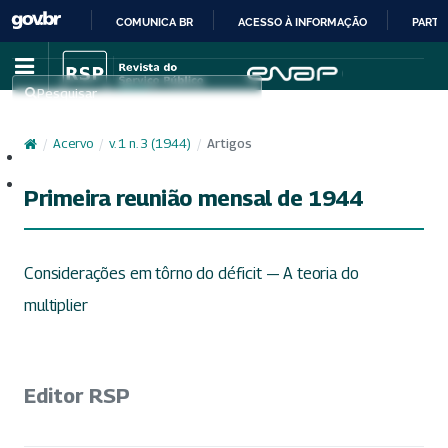
COMUNICA BR
ACESSO À INFORMAÇÃO
PARTI
IR
PARA
Pesquisar
O
CONTEÚDO
/
Acervo
/
v. 1 n. 3 (1944)
/
Artigos
Cadastro
Acesso
Primeira reunião mensal de 1944
Considerações em tôrno do déficit — A teoria do
multiplier
Editor RSP