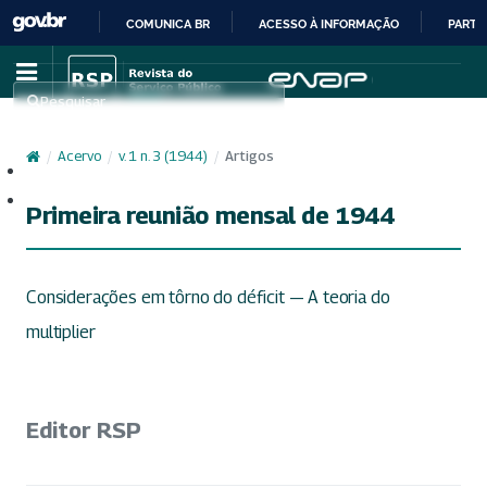
COMUNICA BR
ACESSO À INFORMAÇÃO
PARTI
IR
PARA
Pesquisar
O
CONTEÚDO
/
Acervo
/
v. 1 n. 3 (1944)
/
Artigos
Cadastro
Acesso
Primeira reunião mensal de 1944
Considerações em tôrno do déficit — A teoria do
multiplier
Editor RSP