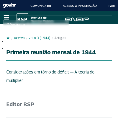
COMUNICA BR
ACESSO À INFORMAÇÃO
PARTI
IR
PARA
Pesquisar
O
CONTEÚDO
/
Acervo
/
v. 1 n. 3 (1944)
/
Artigos
Cadastro
Acesso
Primeira reunião mensal de 1944
Considerações em tôrno do déficit — A teoria do
multiplier
Editor RSP