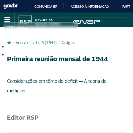
COMUNICA BR
ACESSO À INFORMAÇÃO
PARTI
IR
PARA
Pesquisar
O
CONTEÚDO
/
Acervo
/
v. 1 n. 3 (1944)
/
Artigos
Cadastro
Acesso
Primeira reunião mensal de 1944
Considerações em tôrno do déficit — A teoria do
multiplier
Editor RSP