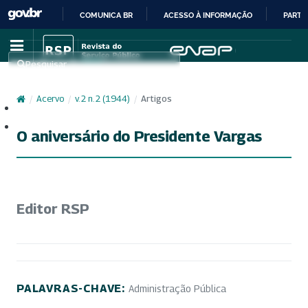
COMUNICA BR
ACESSO À INFORMAÇÃO
PARTI
IR
PARA
Pesquisar
O
CONTEÚDO
/
Acervo
/
v. 2 n. 2 (1944)
/
Artigos
Cadastro
Acesso
O aniversário do Presidente Vargas
Editor RSP
PALAVRAS-CHAVE:
Administração Pública