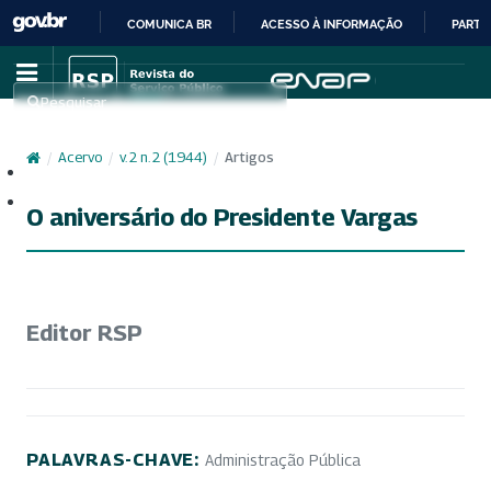
COMUNICA BR
ACESSO À INFORMAÇÃO
PARTI
IR
PARA
Pesquisar
O
CONTEÚDO
/
Acervo
/
v. 2 n. 2 (1944)
/
Artigos
Cadastro
Acesso
O aniversário do Presidente Vargas
Editor RSP
PALAVRAS-CHAVE:
Administração Pública