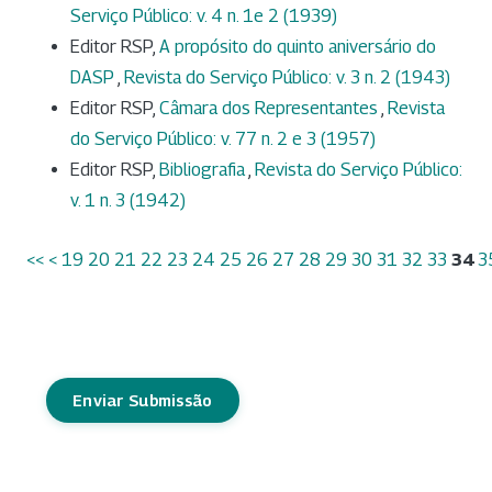
Serviço Público: v. 4 n. 1e 2 (1939)
Editor RSP,
A propósito do quinto aniversário do
DASP
,
Revista do Serviço Público: v. 3 n. 2 (1943)
Editor RSP,
Câmara dos Representantes
,
Revista
do Serviço Público: v. 77 n. 2 e 3 (1957)
Editor RSP,
Bibliografia
,
Revista do Serviço Público:
v. 1 n. 3 (1942)
<<
<
19
20
21
22
23
24
25
26
27
28
29
30
31
32
33
34
3
Enviar Submissão