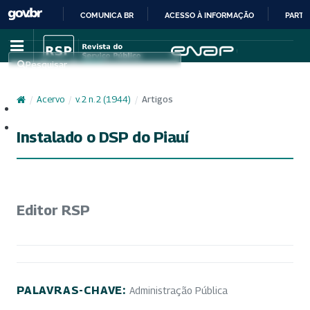
COMUNICA BR
ACESSO À INFORMAÇÃO
PARTI
IR
PARA
Pesquisar
O
CONTEÚDO
/
Acervo
/
v. 2 n. 2 (1944)
/
Artigos
Cadastro
Acesso
Instalado o DSP do Piauí
Editor RSP
PALAVRAS-CHAVE:
Administração Pública