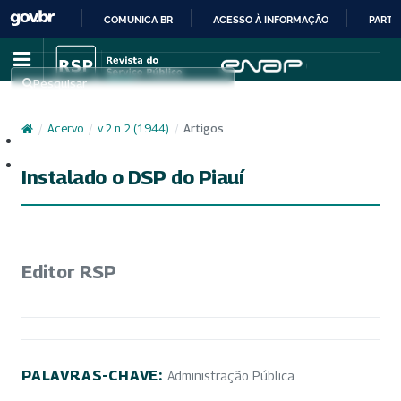
COMUNICA BR
ACESSO À INFORMAÇÃO
PARTI
IR
PARA
Pesquisar
O
CONTEÚDO
/
Acervo
/
v. 2 n. 2 (1944)
/
Artigos
Cadastro
Acesso
Instalado o DSP do Piauí
Editor RSP
PALAVRAS-CHAVE:
Administração Pública