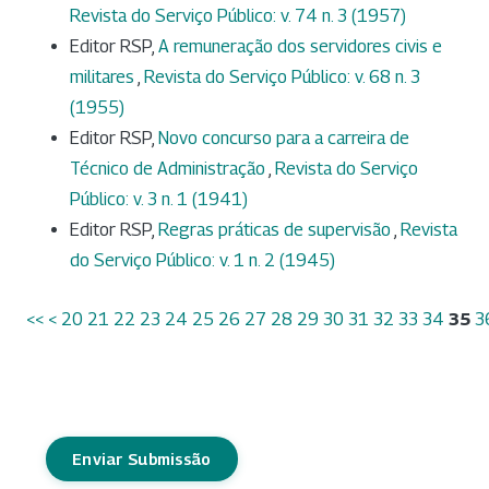
Revista do Serviço Público: v. 74 n. 3 (1957)
Editor RSP,
A remuneração dos servidores civis e
militares
,
Revista do Serviço Público: v. 68 n. 3
(1955)
Editor RSP,
Novo concurso para a carreira de
Técnico de Administração
,
Revista do Serviço
Público: v. 3 n. 1 (1941)
Editor RSP,
Regras práticas de supervisão
,
Revista
do Serviço Público: v. 1 n. 2 (1945)
<<
<
20
21
22
23
24
25
26
27
28
29
30
31
32
33
34
35
3
Enviar Submissão