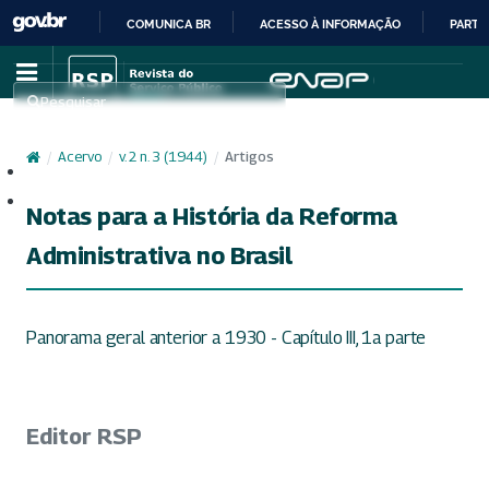
COMUNICA BR
ACESSO À INFORMAÇÃO
PARTI
IR
PARA
Pesquisar
O
CONTEÚDO
/
Acervo
/
v. 2 n. 3 (1944)
/
Artigos
Cadastro
Acesso
Notas para a História da Reforma
Administrativa no Brasil
Panorama geral anterior a 1930 - Capítulo III, 1a parte
Editor RSP