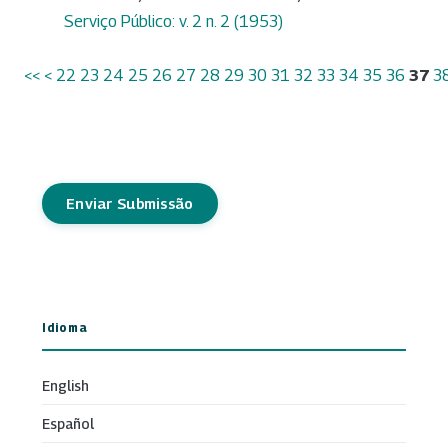
Serviço Público: v. 2 n. 2 (1953)
<<
<
22
23
24
25
26
27
28
29
30
31
32
33
34
35
36
37
3
Enviar Submissão
Idioma
English
Español