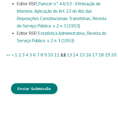
Editor RSP,
Parecer n.° 44/53 - Efetivação de
Interinos. Aplicação do Art. 23 do Ato das
Disposições Constitucionais Transitórias
,
Revista
do Serviço Público: v. 2 n. 3 (1953)
Editor RSP,
Estatística Administrativa
,
Revista do
Serviço Público: v. 2 n. 3 (1953)
<<
<
1
2
3
4
5
6
7
8
9
10
11
12
13
14
15
16
17
18
19
20
Enviar Submissão