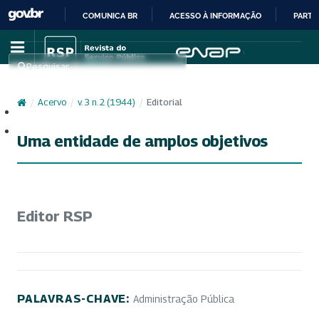
COMUNICA BR
ACESSO À INFORMAÇÃO
PARTI
IR
PARA
Pesquisar
O
CONTEÚDO
/
Acervo
/
v. 3 n. 2 (1944)
/
Editorial
Cadastro
Acesso
Uma entidade de amplos objetivos
Editor RSP
PALAVRAS-CHAVE:
Administração Pública