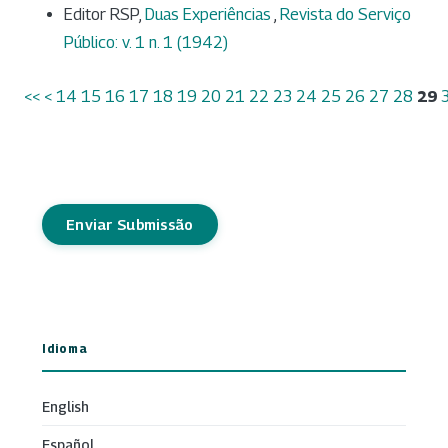
Editor RSP,
Duas Experiências
,
Revista do Serviço
Público: v. 1 n. 1 (1942)
<<
<
14
15
16
17
18
19
20
21
22
23
24
25
26
27
28
29
Enviar Submissão
Idioma
English
Español