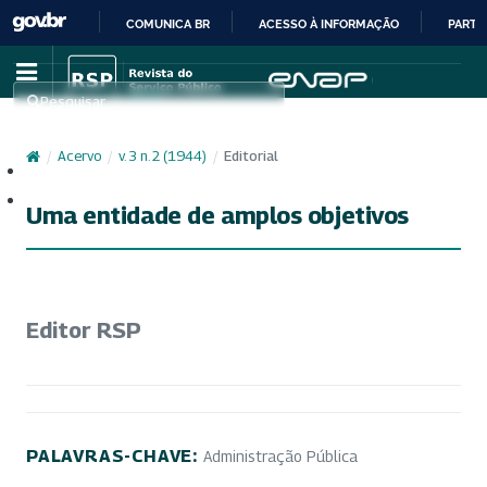
COMUNICA BR
ACESSO À INFORMAÇÃO
PARTI
IR
PARA
Pesquisar
O
CONTEÚDO
/
Acervo
/
v. 3 n. 2 (1944)
/
Editorial
Cadastro
Acesso
Uma entidade de amplos objetivos
Editor RSP
PALAVRAS-CHAVE:
Administração Pública