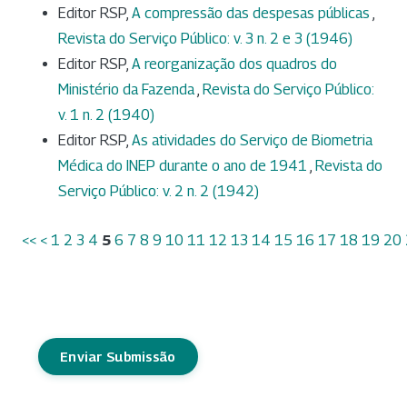
Editor RSP,
A compressão das despesas públicas
,
Revista do Serviço Público: v. 3 n. 2 e 3 (1946)
Editor RSP,
A reorganização dos quadros do
Ministério da Fazenda
,
Revista do Serviço Público:
v. 1 n. 2 (1940)
Editor RSP,
As atividades do Serviço de Biometria
Médica do INEP durante o ano de 1941
,
Revista do
Serviço Público: v. 2 n. 2 (1942)
<<
<
1
2
3
4
5
6
7
8
9
10
11
12
13
14
15
16
17
18
19
20
Enviar Submissão