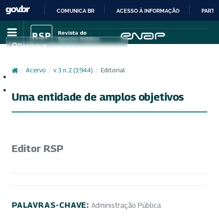
COMUNICA BR
ACESSO À INFORMAÇÃO
PARTI
IR
PARA
Pesquisar
O
CONTEÚDO
/
Acervo
/
v. 3 n. 2 (1944)
/
Editorial
Cadastro
Acesso
Uma entidade de amplos objetivos
Editor RSP
PALAVRAS-CHAVE:
Administração Pública