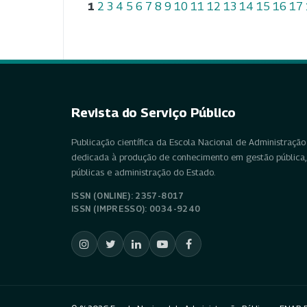
1
2
3
4
5
6
7
8
9
10
11
12
13
14
15
16
17
Revista do Serviço Público
Publicação científica da Escola Nacional de Administração 
dedicada à produção de conhecimento em gestão pública, 
públicas e administração do Estado.
ISSN (ONLINE): 2357-8017
ISSN (IMPRESSO): 0034-9240