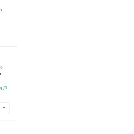
e
m
no
o
hp/R