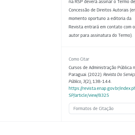
na RSP deverá assinar o Termo d
Concessão de Direitos Autorais (e
momento oportuno a editoria da
Revista entrará em contato com o
autor para assinatura do Termo).
Como Citar
Cursos de Administração Pública 
Paraguai. (2022).
Revista Do Serviç
Público
,
3
(2), 138-144.
https://revista.enap.gov.br/index.p
SP/article/view/8325
Formatos de Citação