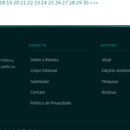
18
19
20
21
22
23
24
25
26
27
28
29
30
>
>>
REVISTA
ACERVO
Sobre a Revista
Atual
Pública,
políticas
Corpo Editorial
Edições anterio
Submissão
Pesquisar
Contato
Notícias
Política de Privacidade