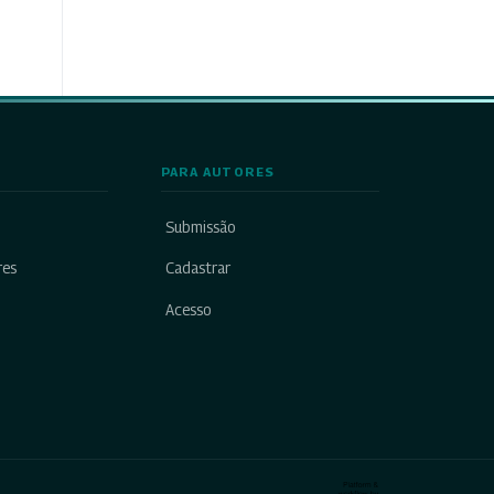
PARA AUTORES
Submissão
res
Cadastrar
Acesso