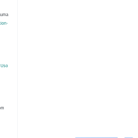
b uma
ion-
 Uso
com