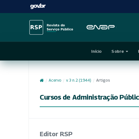
Início
Sobre
/
Acervo
/
v. 3 n. 2 (1944)
/
Artigos
Cursos de Administração Públi
Editor RSP