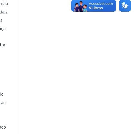
e não
iais,
as
nça.
tor
io
ção
cado