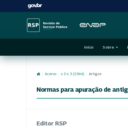
Início
Sobre
/
Acervo
/
v. 3 n. 3 (1944)
/
Artigos
Normas para apuração de antig
Editor RSP