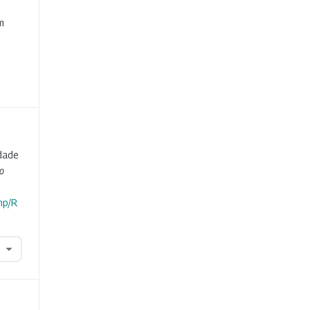
e
m
dade
o
hp/R