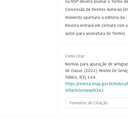
na RSP deverá assinar o Termo d
Concessão de Direitos Autorais (e
momento oportuno a editoria da
Revista entrará em contato com o
autor para assinatura do Termo).
Como Citar
Normas para apuração de antigui
de classe. (2022).
Revista Do Serviç
Público
,
3
(3), 144.
https://revista.enap.gov.br/index.p
SP/article/view/8342
Formatos de Citação