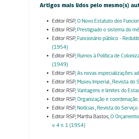
Artigos mais lidos pelo mesmo(s) au
Editor RSP,
O Novo Estatuto dos Funcion
Editor RSP,
Prestigiado o sistema do mé
Editor RSP,
Funcionário público - Redut
(1954)
Editor RSP,
Rumos à Política de Coloniza
(1949)
Editor RSP,
As novas especializações ad
Editor RSP,
Museu Imperial
,
Revista do S
Editor RSP,
Vantagens e limites do Esta
Editor RSP,
Organização e coordenação
Editor RSP,
Notícias
,
Revista do Serviço P
Editor RSP, Martha Bastos,
O Orçamento
v. 4 n. 1 (1954)