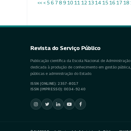
<<
<
5
6
7
8
9
10
11
12
13
14
15
16
17
18
Revista do Serviço Público
Publicação científica da Escola Nacional de Administração 
dedicada à produção de conhecimento em gestão pública, 
públicas e administração do Estado.
ISSN (ONLINE): 2357-8017
ISSN (IMPRESSO): 0034-9240