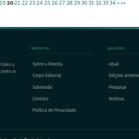
19
20
21
22
23
24
25
26
27
28
29
30
31
32
33
34
>
>>
REVISTA
ACERVO
Sobre a Revista
Atual
Pública,
políticas
Corpo Editorial
Edições anterio
Submissão
Pesquisar
Contato
Notícias
Política de Privacidade