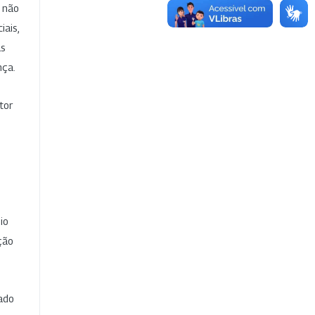
e não
iais,
as
nça.
tor
io
ção
cado