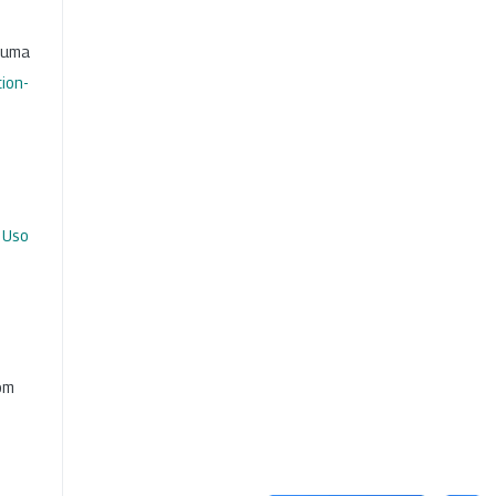
b uma
ion-
 Uso
com