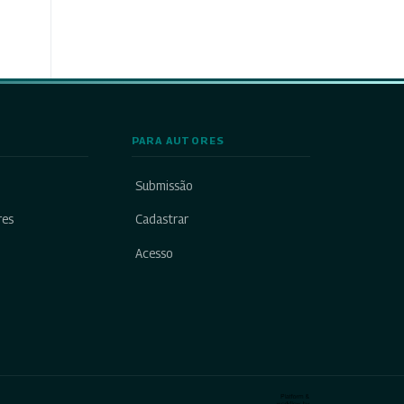
PARA AUTORES
Submissão
res
Cadastrar
Acesso