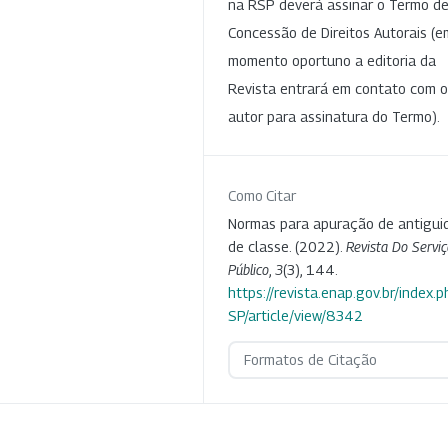
na RSP deverá assinar o Termo d
Concessão de Direitos Autorais (e
momento oportuno a editoria da
Revista entrará em contato com o
autor para assinatura do Termo).
Como Citar
Normas para apuração de antigui
de classe. (2022).
Revista Do Serviç
Público
,
3
(3), 144.
https://revista.enap.gov.br/index.p
SP/article/view/8342
Formatos de Citação