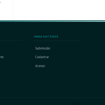
>
PARA AUTORES
Submissão
res
Cadastrar
Acesso