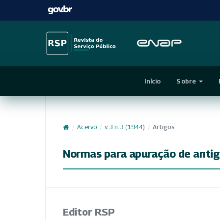
Início
Sobre
/
Acervo
/
v. 3 n. 3 (1944)
/
Artigos
Normas para apuração de antig
Editor RSP