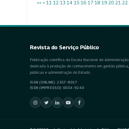
<<
<
11
12
13
14
15
16
17
18
19
20
21
22
Revista do Serviço Público
Publicação científica da Escola Nacional de Administração 
dedicada à produção de conhecimento em gestão pública, 
públicas e administração do Estado.
ISSN (ONLINE): 2357-8017
ISSN (IMPRESSO): 0034-9240