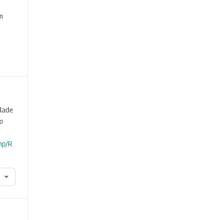
e
m
dade
o
hp/R