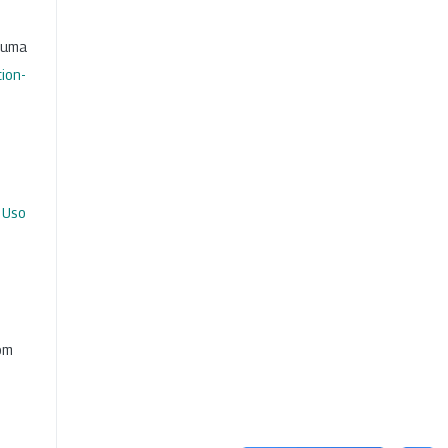
b uma
ion-
 Uso
com