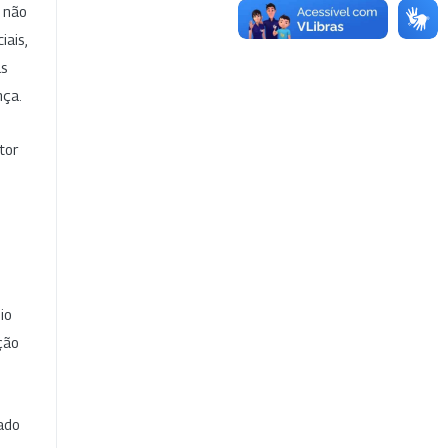
e não
iais,
as
nça.
tor
io
ção
cado