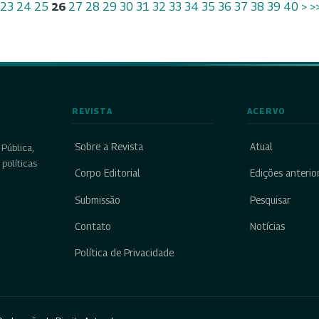
23
24
25
26
27
28
29
30
31
32
33
34
35
36
37
38
39
40
>
>
REVISTA
ACERVO
Sobre a Revista
Atual
Pública,
políticas
Corpo Editorial
Edições anterio
Submissão
Pesquisar
Contato
Notícias
Política de Privacidade