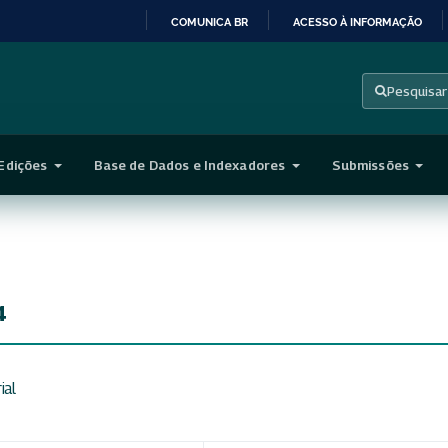
COMUNICA BR
ACESSO À INFORMAÇÃO
IR
PARA
Pesquisar
O
CONTEÚDO
Edições
Base de Dados e Indexadores
Submissões
4
ial