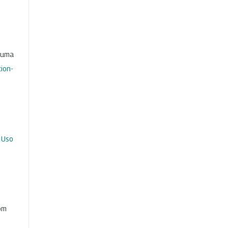
b uma
ion-
 Uso
com