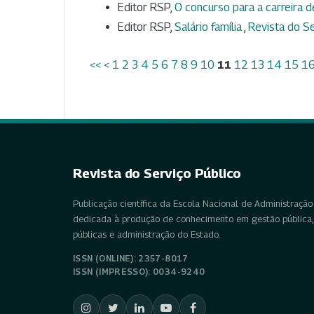
Editor RSP,
O concurso para a carreira d
Editor RSP,
Salário família
,
Revista do Se
<<
<
1
2
3
4
5
6
7
8
9
10
11
12
13
14
15
1
Revista do Serviço Público
Publicação científica da Escola Nacional de Administração 
dedicada à produção de conhecimento em gestão pública, 
públicas e administração do Estado.
ISSN (ONLINE): 2357-8017
ISSN (IMPRESSO): 0034-9240