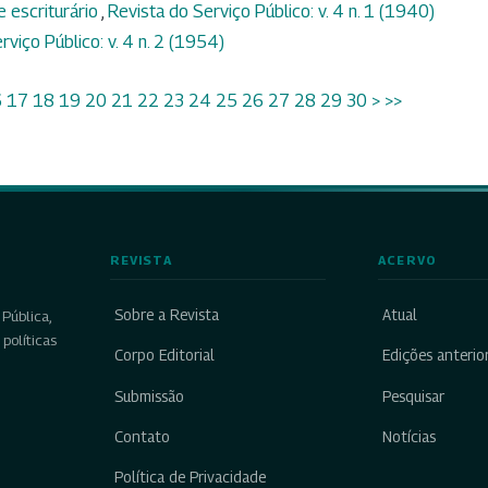
e escriturário
,
Revista do Serviço Público: v. 4 n. 1 (1940)
rviço Público: v. 4 n. 2 (1954)
6
17
18
19
20
21
22
23
24
25
26
27
28
29
30
>
>>
REVISTA
ACERVO
Sobre a Revista
Atual
Pública,
políticas
Corpo Editorial
Edições anterio
Submissão
Pesquisar
Contato
Notícias
Política de Privacidade