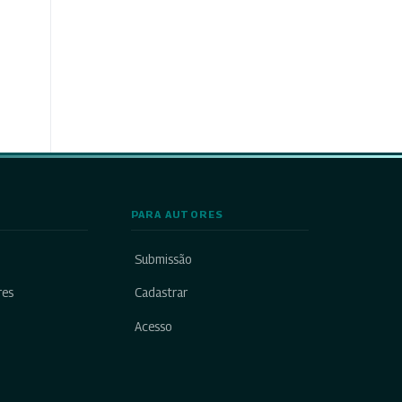
PARA AUTORES
Submissão
res
Cadastrar
Acesso