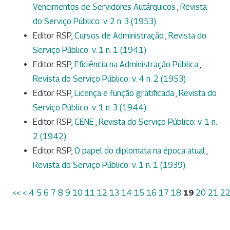
Vencimentos de Servidores Autárquicos
,
Revista
do Serviço Público: v. 2 n. 3 (1953)
Editor RSP,
Cursos de Administração
,
Revista do
Serviço Público: v. 1 n. 1 (1941)
Editor RSP,
Eficiência na Administração Pública
,
Revista do Serviço Público: v. 4 n. 2 (1953)
Editor RSP,
Licença e função gratificada
,
Revista do
Serviço Público: v. 1 n. 3 (1944)
Editor RSP,
CENE
,
Revista do Serviço Público: v. 1 n.
2 (1942)
Editor RSP,
O papel do diplomata na época atual
,
Revista do Serviço Público: v. 1 n. 1 (1939)
<<
<
4
5
6
7
8
9
10
11
12
13
14
15
16
17
18
19
20
21
2