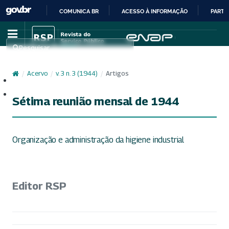
COMUNICA BR
ACESSO À INFORMAÇÃO
PARTI
IR
PARA
Pesquisar
O
CONTEÚDO
/
Acervo
/
v. 3 n. 3 (1944)
/
Artigos
Cadastro
Acesso
Sétima reunião mensal de 1944
Organização e administração da higiene industrial
Editor RSP