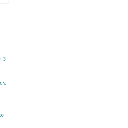
n. 3
 v.
co: