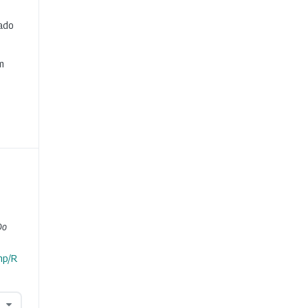
cado
e
m
Do
hp/R