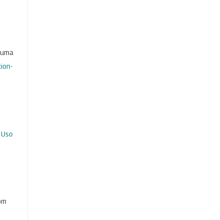
b uma
ion-
 Uso
com