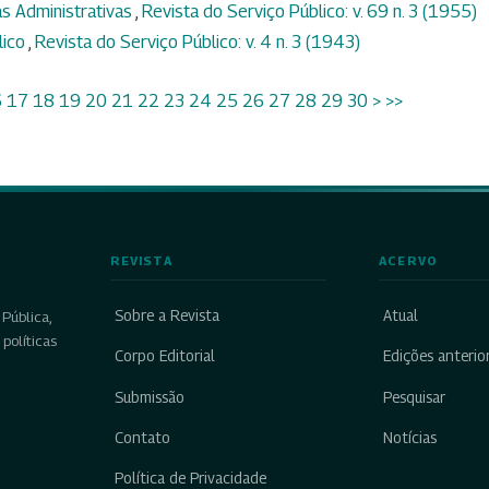
ias Administrativas
,
Revista do Serviço Público: v. 69 n. 3 (1955)
lico
,
Revista do Serviço Público: v. 4 n. 3 (1943)
6
17
18
19
20
21
22
23
24
25
26
27
28
29
30
>
>>
REVISTA
ACERVO
Sobre a Revista
Atual
Pública,
políticas
Corpo Editorial
Edições anterio
Submissão
Pesquisar
Contato
Notícias
Política de Privacidade