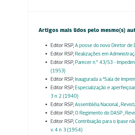
Artigos mais lidos pelo mesmo(s) au
Editor RSP,
A posse do novo Diretor de
Editor RSP,
Realizações em Administra
Editor RSP,
Parecer n.° 43/53 - Impedim
(1953)
Editor RSP,
Inaugurada a “Sala de Impr
Editor RSP,
Especialização e aperfeiçoa
3 n. 2 (1940)
Editor RSP,
Assembléia Nacional
,
Revist
Editor RSP,
O Regimento do DASP
,
Revi
Editor RSP,
Contribuição para o Ipase n
v. 4 n. 3 (1954)