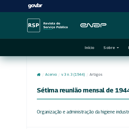
Início
Sobre
/
Acervo
/
v. 3 n. 3 (1944)
/
Artigos
Sétima reunião mensal de 194
Organização e administração da higiene industr