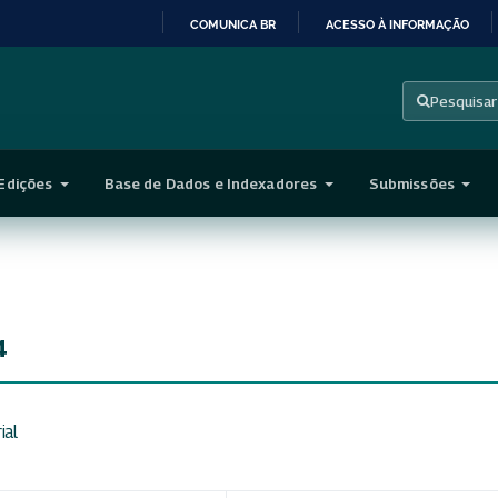
COMUNICA BR
ACESSO À INFORMAÇÃO
IR
PARA
Pesquisar
O
CONTEÚDO
Edições
Base de Dados e Indexadores
Submissões
4
ial