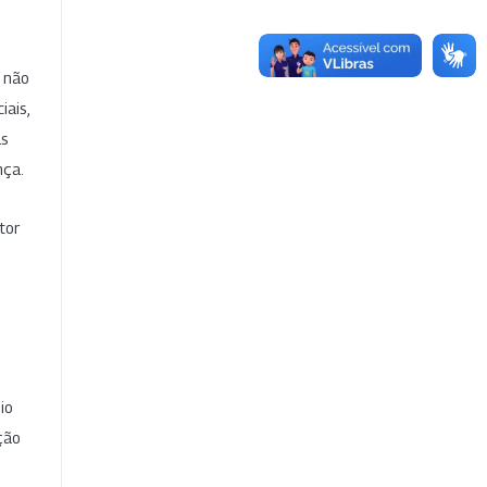
e não
iais,
as
nça.
tor
io
ção