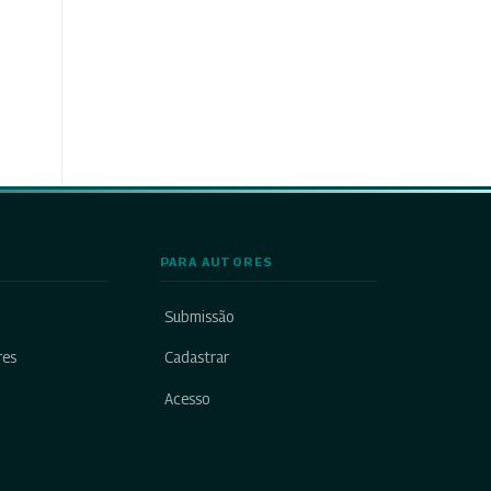
PARA AUTORES
Submissão
res
Cadastrar
Acesso