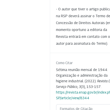
- O autor que tiver o artigo publi
na RSP deverá assinar o Termo d
Concessão de Direitos Autorais (e
momento oportuno a editoria da
Revista entrará em contato com o
autor para assinatura do Termo).
Como Citar
Sétima reunião mensal de 1944:
Organização e administração da
higiene industrial. (2022).
Revista 
Serviço Público
,
3
(3), 153-157.
https://revista.enap.gov.br/index.p
SP/article/view/8344
Formatos de Citação