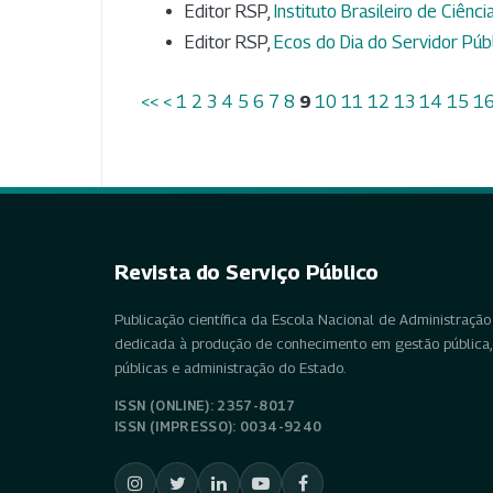
Editor RSP,
Instituto Brasileiro de Ciênc
Editor RSP,
Ecos do Dia do Servidor Púb
<<
<
1
2
3
4
5
6
7
8
9
10
11
12
13
14
15
1
Revista do Serviço Público
Publicação científica da Escola Nacional de Administração 
dedicada à produção de conhecimento em gestão pública, 
públicas e administração do Estado.
ISSN (ONLINE): 2357-8017
ISSN (IMPRESSO): 0034-9240