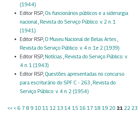
(1944)
Editor RSP,
Os funcionários públicos e a siderurgia
nacional
,
Revista do Serviço Público: v. 2 n. 1
(1941)
Editor RSP,
O Museu Nacional de Belas Artes
,
Revista do Serviço Público: v. 4 n. 1e 2 (1939)
Editor RSP,
Notícias
,
Revista do Serviço Público: v.
4 n. 1 (1943)
Editor RSP,
Questões apresentadas no concurso
para escriturário do SPF C - 263
,
Revista do
Serviço Público: v. 4 n. 2 (1954)
<<
<
6
7
8
9
10
11
12
13
14
15
16
17
18
19
20
21
22
23