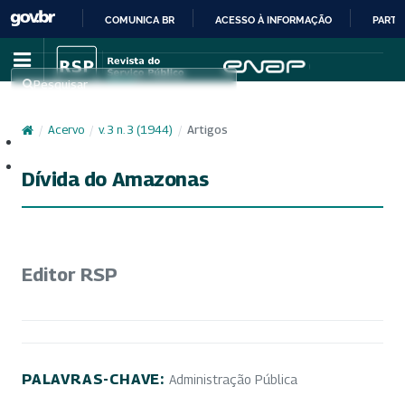
COMUNICA BR
ACESSO À INFORMAÇÃO
PARTI
IR
PARA
Pesquisar
O
CONTEÚDO
/
Acervo
/
v. 3 n. 3 (1944)
/
Artigos
Cadastro
Acesso
Dívida do Amazonas
Editor RSP
PALAVRAS-CHAVE:
Administração Pública