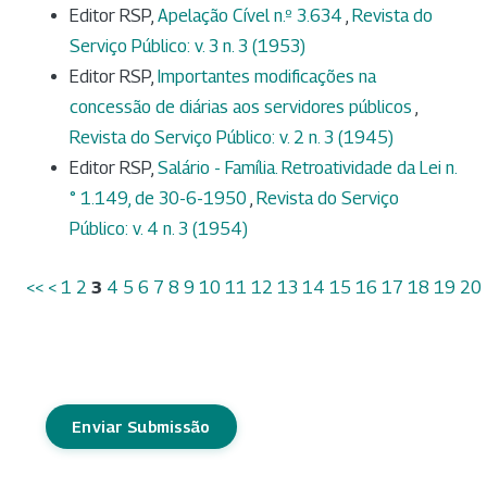
Editor RSP,
Apelação Cível n.º 3.634
,
Revista do
Serviço Público: v. 3 n. 3 (1953)
Editor RSP,
Importantes modificações na
concessão de diárias aos servidores públicos
,
Revista do Serviço Público: v. 2 n. 3 (1945)
Editor RSP,
Salário - Família. Retroatividade da Lei n.
° 1.149, de 30-6-1950
,
Revista do Serviço
Público: v. 4 n. 3 (1954)
<<
<
1
2
3
4
5
6
7
8
9
10
11
12
13
14
15
16
17
18
19
20
Enviar Submissão