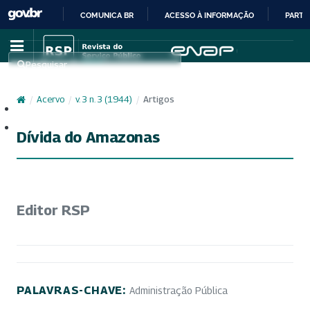
COMUNICA BR
ACESSO À INFORMAÇÃO
PARTI
IR
PARA
Pesquisar
O
CONTEÚDO
/
Acervo
/
v. 3 n. 3 (1944)
/
Artigos
Cadastro
Acesso
Dívida do Amazonas
Editor RSP
PALAVRAS-CHAVE:
Administração Pública