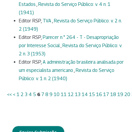
Estados
,
Revista do Serviço Público: v. 4 n. 1
(1941)
Editor RSP,
TVA
,
Revista do Serviço Público: v. 2 n.
2 (1949)
Editor RSP,
Parecer n.° 264 - T - Desapropriação
por Interesse Social
,
Revista do Serviço Público: v.
2 n. 3 (1953)
Editor RSP,
A administração brasileira analisada por
um especialista americano
,
Revista do Serviço
Público: v. 1 n. 2 (1940)
<<
<
1
2
3
4
5
6
7
8
9
10
11
12
13
14
15
16
17
18
19
20