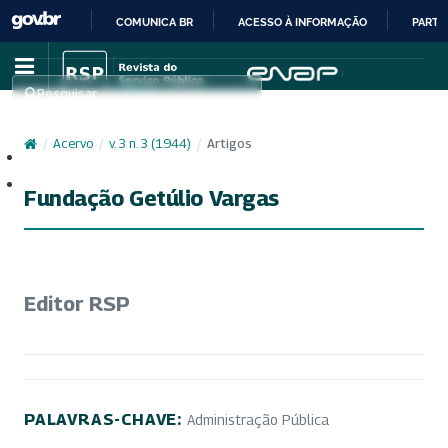
COMUNICA BR
ACESSO À INFORMAÇÃO
PARTI
IR
PARA
Pesquisar
O
CONTEÚDO
/
Acervo
/
v. 3 n. 3 (1944)
/
Artigos
Cadastro
Acesso
Fundação Getúlio Vargas
Editor RSP
PALAVRAS-CHAVE:
Administração Pública