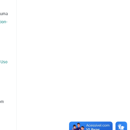
b uma
ion-
 Uso
com