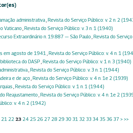
tor(es)
lamação administrativa
,
Revista do Serviço Público: v. 2 n. 2 (194
o Vaticano
,
Revista do Serviço Público: v. 3 n. 1 (1940)
curso Extraordinário n. 19.887 — São Paulo
,
Revista do Serviço
idas em agosto de 1941
,
Revista do Serviço Público: v. 4 n. 1 (19
 biblioteca do DASP
,
Revista do Serviço Público: v. 1 n. 3 (1940)
dministrativa
,
Revista do Serviço Público: v. 3 n. 1 (1944)
adeira e de aço
,
Revista do Serviço Público: v. 4 n. 1e 2 (1939)
arquias
,
Revista do Serviço Público: v. 1 n. 1 (1944)
ei do Reajustamento
,
Revista do Serviço Público: v. 4 n. 1e 2 (193
blico: v. 4 n. 2 (1942)
21
22
23
24
25
26
27
28
29
30
31
32
33
34
35
36
37
>
>>