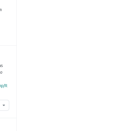
e
m
as
Do
hp/R