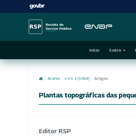
Início
Sobre
/
Acervo
/
v. 3 n. 3 (1944)
/
Artigos
Plantas topográficas das peque
Editor RSP