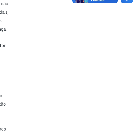
e não
iais,
as
nça.
tor
io
ção
cado