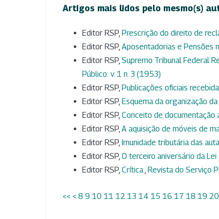
Artigos mais lidos pelo mesmo(s) au
Editor RSP,
Prescrição do direito de rec
Editor RSP,
Aposentadorias e Pensões n
Editor RSP,
Supremo Tribunal Federal Re
Público: v. 1 n. 3 (1953)
Editor RSP,
Publicações oficiais receb
Editor RSP,
Esquema da organização da
Editor RSP,
Conceito de documentação a
Editor RSP,
A aquisição de móveis de m
Editor RSP,
Imunidade tributária das aut
Editor RSP,
O terceiro aniversário da L
Editor RSP,
Crítica
,
Revista do Serviço Pú
<<
<
8
9
10
11
12
13
14
15
16
17
18
19
20