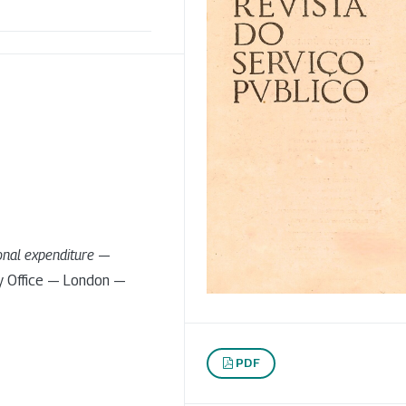
onal expenditure
—
y Office — London —
PDF