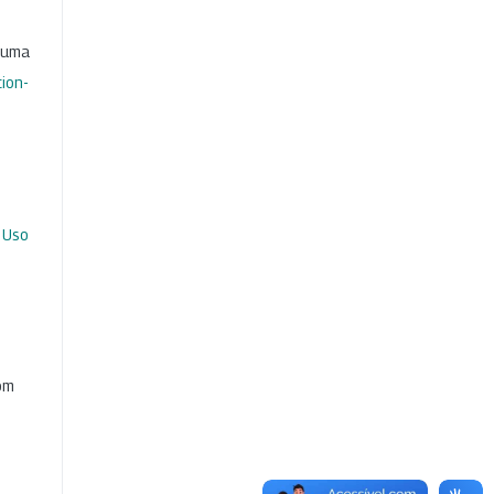
b uma
ion-
 Uso
com