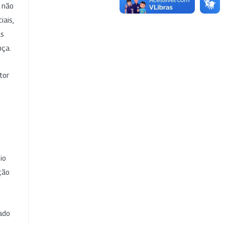
e não
iais,
as
nça.
tor
io
ção
cado