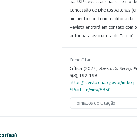
na RSP deverá assinar o Termo d
Concessão de Direitos Autorais (e
momento oportuno a editoria da
Revista entrará em contato com o
autor para assinatura do Termo).
Como Citar
Crítica. (2022).
Revista Do Serviço P
3
(3), 192-198.
https://revista.enap.gov.br/index.p
SP/article/view/8350
Formatos de Citação
tor(es)