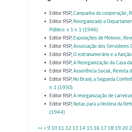
Editor RSP,
Campanha da cooperação
,
R
Editor RSP,
Reorganizado o Departament
Público: v. 1 n. 1 (1946)
Editor RSP,
Exposições de Motivos
,
Revi
Editor RSP,
Associação dos Servidores C
Editor RSP,
O extranumerário e a função
Editor RSP,
A Reorganização da Casa d
Editor RSP,
Assistência Social
,
Revista d
Editor RSP,
No Brasil, a Segunda Confer
n. 1 (1950)
Editor RSP,
A reorganização de carreira
Editor RSP,
Notas para a História da Ref
(1944)
<<
<
9
10
11
12
13
14
15
16
17
18
19
20
2