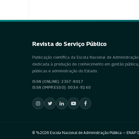
Revista do Serviço Público
Publicação científica da Escola Nacional de Administração 
dedicada à produção de conhecimento em gestão pública, 
públicas e administração do Estado.
ISSN (ONLINE): 2357-8017
ISSN (IMPRESSO): 0034-9240
© %2026 Escola Nacional de Administração Pública — ENAP. D