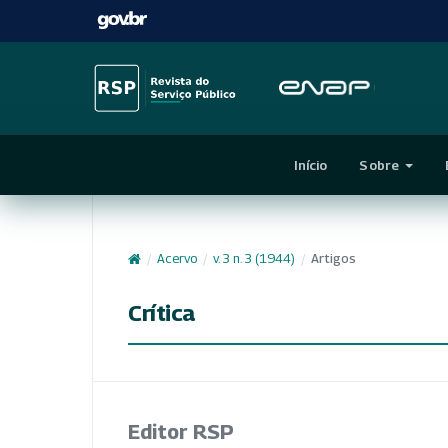
Início
Sobre
/
Acervo
/
v. 3 n. 3 (1944)
/
Artigos
Crítica
Editor RSP