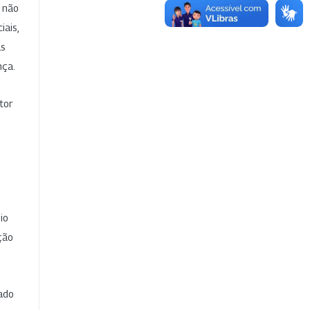
e não
iais,
as
nça.
tor
io
ção
cado