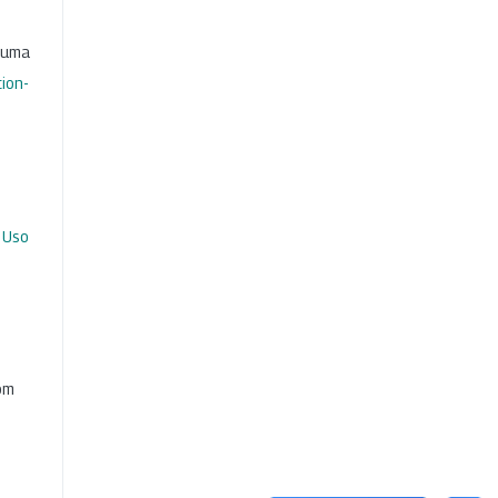
b uma
ion-
 Uso
com