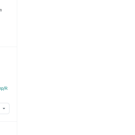
e
m
hp/R