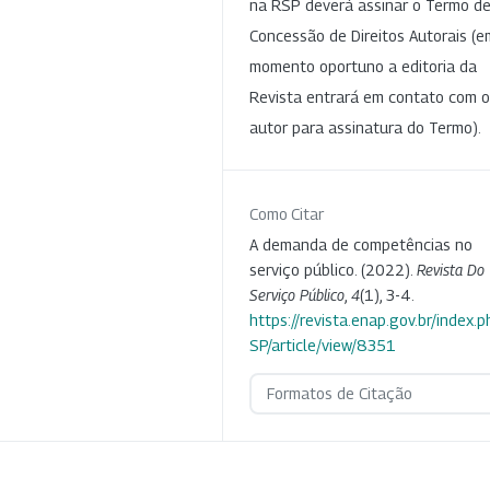
na RSP deverá assinar o Termo d
Concessão de Direitos Autorais (e
momento oportuno a editoria da
Revista entrará em contato com o
autor para assinatura do Termo).
Como Citar
A demanda de competências no
serviço público. (2022).
Revista Do
Serviço Público
,
4
(1), 3-4.
https://revista.enap.gov.br/index.p
SP/article/view/8351
Formatos de Citação