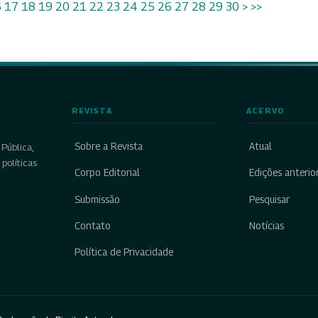
6
17
18
19
20
21
22
23
24
25
26
27
28
29
30
>
>>
REVISTA
ACERVO
Sobre a Revista
Atual
Pública,
políticas
Corpo Editorial
Edições anterio
Submissão
Pesquisar
Contato
Notícias
Política de Privacidade