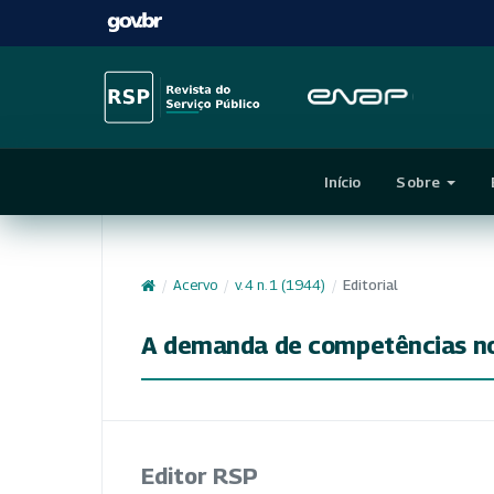
Início
Sobre
/
Acervo
/
v. 4 n. 1 (1944)
/
Editorial
A demanda de competências no 
Editor RSP