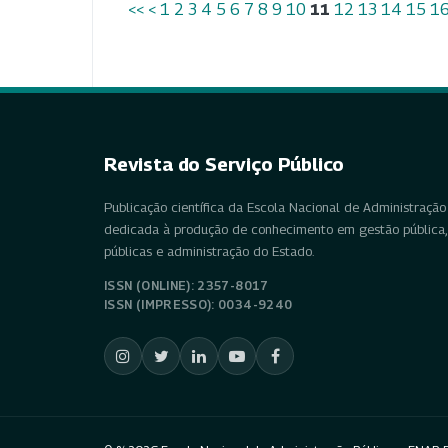
<<
<
1
2
3
4
5
6
7
8
9
10
11
12
13
14
15
1
Revista do Serviço Público
Publicação científica da Escola Nacional de Administração 
dedicada à produção de conhecimento em gestão pública, 
públicas e administração do Estado.
ISSN (ONLINE): 2357-8017
ISSN (IMPRESSO): 0034-9240