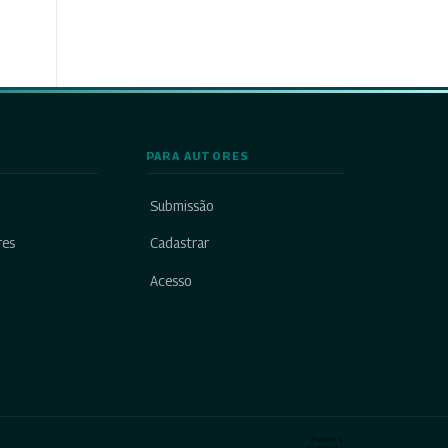
PARA AUTORES
Submissão
res
Cadastrar
Acesso