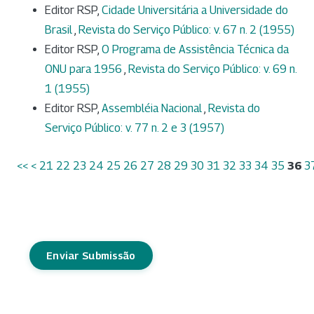
Editor RSP,
Cidade Universitária a Universidade do
Brasil
,
Revista do Serviço Público: v. 67 n. 2 (1955)
Editor RSP,
O Programa de Assistência Técnica da
ONU para 1956
,
Revista do Serviço Público: v. 69 n.
1 (1955)
Editor RSP,
Assembléia Nacional
,
Revista do
Serviço Público: v. 77 n. 2 e 3 (1957)
<<
<
21
22
23
24
25
26
27
28
29
30
31
32
33
34
35
36
3
Enviar Submissão