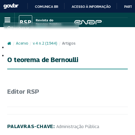
COMUNICA BR
ACESSO À INFORMAÇÃO
PARTI
IR
PARA
Pesquisar
O
CONTEÚDO
/
Acervo
/
v. 4 n. 2 (1944)
/
Artigos
Cadastro
Acesso
O teorema de Bernoulli
Editor RSP
PALAVRAS-CHAVE:
Administração Pública