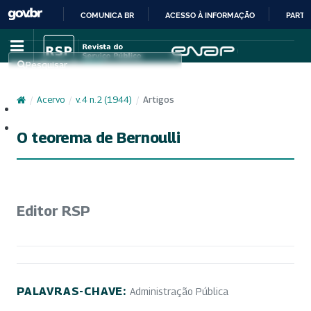
COMUNICA BR
ACESSO À INFORMAÇÃO
PARTI
IR
PARA
Pesquisar
O
CONTEÚDO
/
Acervo
/
v. 4 n. 2 (1944)
/
Artigos
Cadastro
Acesso
O teorema de Bernoulli
Editor RSP
PALAVRAS-CHAVE:
Administração Pública