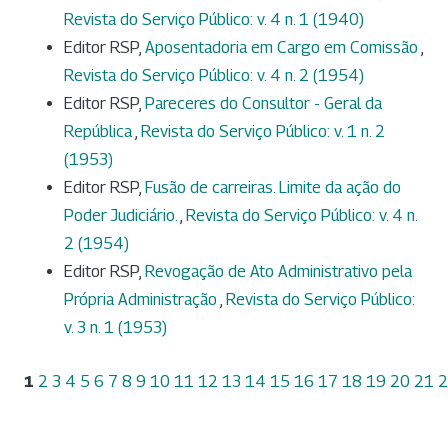
Revista do Serviço Público: v. 4 n. 1 (1940)
Editor RSP,
Aposentadoria em Cargo em Comissão
,
Revista do Serviço Público: v. 4 n. 2 (1954)
Editor RSP,
Pareceres do Consultor - Geral da
República
,
Revista do Serviço Público: v. 1 n. 2
(1953)
Editor RSP,
Fusão de carreiras. Limite da ação do
Poder Judiciário.
,
Revista do Serviço Público: v. 4 n.
2 (1954)
Editor RSP,
Revogação de Ato Administrativo pela
Própria Administração
,
Revista do Serviço Público:
v. 3 n. 1 (1953)
1
2
3
4
5
6
7
8
9
10
11
12
13
14
15
16
17
18
19
20
21
2