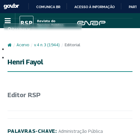
COMUNICA BR
ACESSO À INFORMAÇÃO
PARTI
IR
PARA
Pesquisar
O
CONTEÚDO
/
Acervo
/
v. 4 n. 3 (1944)
/
Editorial
Cadastro
Acesso
Henri Fayol
Editor RSP
PALAVRAS-CHAVE:
Administração Pública