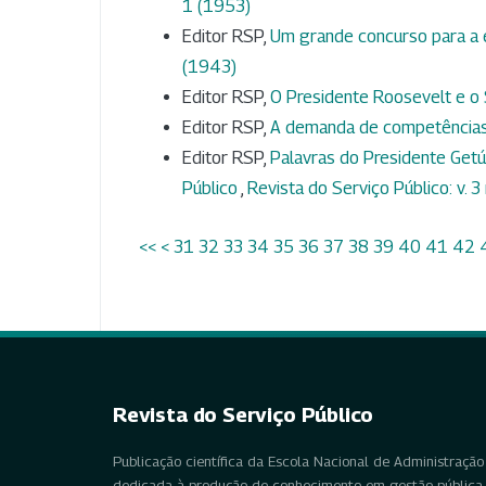
1 (1953)
Editor RSP,
Um grande concurso para a e
(1943)
Editor RSP,
O Presidente Roosevelt e o 
Editor RSP,
A demanda de competências 
Editor RSP,
Palavras do Presidente Getú
Público
,
Revista do Serviço Público: v. 3
<<
<
31
32
33
34
35
36
37
38
39
40
41
42
Revista do Serviço Público
Publicação científica da Escola Nacional de Administração 
dedicada à produção de conhecimento em gestão pública, 