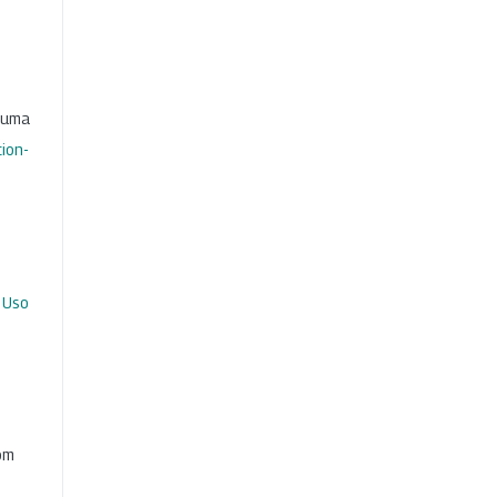
b uma
ion-
 Uso
com