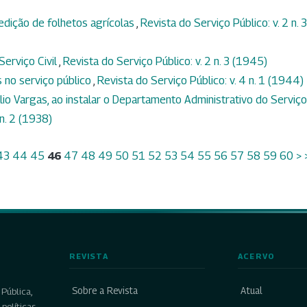
dição de folhetos agrícolas
,
Revista do Serviço Público: v. 2 n. 3
Serviço Civil
,
Revista do Serviço Público: v. 2 n. 3 (1945)
no serviço público
,
Revista do Serviço Público: v. 4 n. 1 (1944)
lio Vargas, ao instalar o Departamento Administrativo do Serviço
 n. 2 (1938)
43
44
45
46
47
48
49
50
51
52
53
54
55
56
57
58
59
60
>
REVISTA
ACERVO
Sobre a Revista
Atual
Pública,
políticas