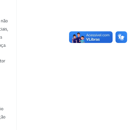
e não
iais,
as
nça.
tor
io
ção