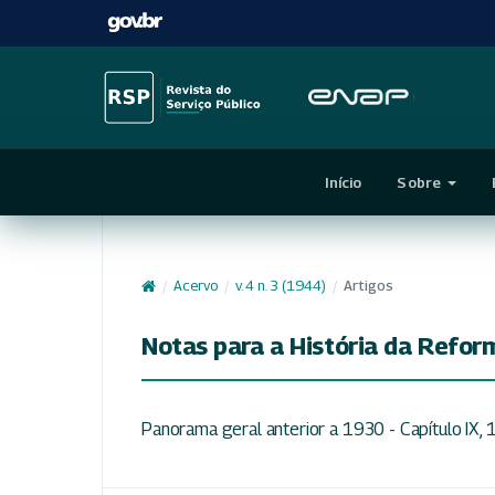
Início
Sobre
/
Acervo
/
v. 4 n. 3 (1944)
/
Artigos
Notas para a História da Refor
Panorama geral anterior a 1930 - Capítulo IX, 