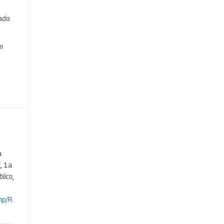
cado
e
m
a
, 1a
blico
,
hp/R