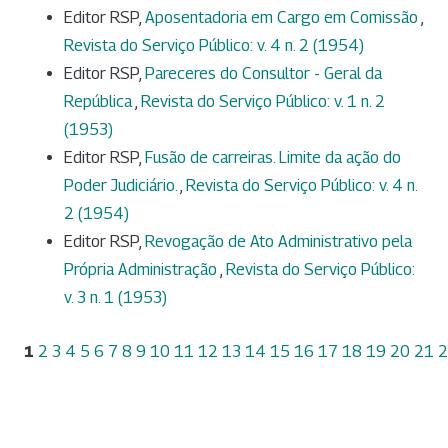
Editor RSP,
Aposentadoria em Cargo em Comissão
,
Revista do Serviço Público: v. 4 n. 2 (1954)
Editor RSP,
Pareceres do Consultor - Geral da
República
,
Revista do Serviço Público: v. 1 n. 2
(1953)
Editor RSP,
Fusão de carreiras. Limite da ação do
Poder Judiciário.
,
Revista do Serviço Público: v. 4 n.
2 (1954)
Editor RSP,
Revogação de Ato Administrativo pela
Própria Administração
,
Revista do Serviço Público:
v. 3 n. 1 (1953)
1
2
3
4
5
6
7
8
9
10
11
12
13
14
15
16
17
18
19
20
21
2