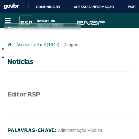
COMUNICA BR
ACESSO À INFORMAÇÃO
PARTI
IR
PARA
Pesquisar
O
CONTEÚDO
/
Acervo
/
v. 4 n. 3 (1944)
/
Artigos
Cadastro
Acesso
Notícias
Editor RSP
PALAVRAS-CHAVE:
Administração Pública