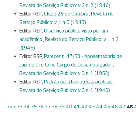
Revista do Serviço Público: v. 2 n. 2 (1946)
Editor RSP,
Clube 28 de Outubro
,
Revista do
Serviço Público: v. 1 n. 3 (1943)
Editor RSP,
O serviço público visto por um
acadêmico
,
Revista do Serviço Público: v. 1 n. 2
(1946)
Editor RSP,
Parecer n. 47/53 - Aposentadoria de
Juiz de Direito no Cargo de Desembargador
,
Revista do Serviço Público: v. 3 n. 1 (1953)
Editor RSP,
Padrão para bibliotecas públicas
,
Revista do Serviço Público: v. 3 n. 1 (1940)
<<
<
33
34
35
36
37
38
39
40
41
42
43
44
45
46
47
48