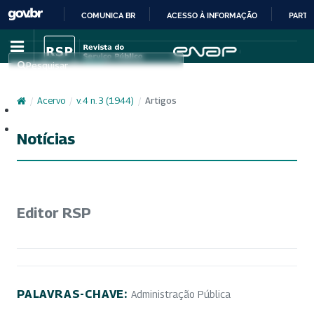
COMUNICA BR
ACESSO À INFORMAÇÃO
PARTI
IR
PARA
Pesquisar
O
CONTEÚDO
/
Acervo
/
v. 4 n. 3 (1944)
/
Artigos
Cadastro
Acesso
Notícias
Editor RSP
PALAVRAS-CHAVE:
Administração Pública