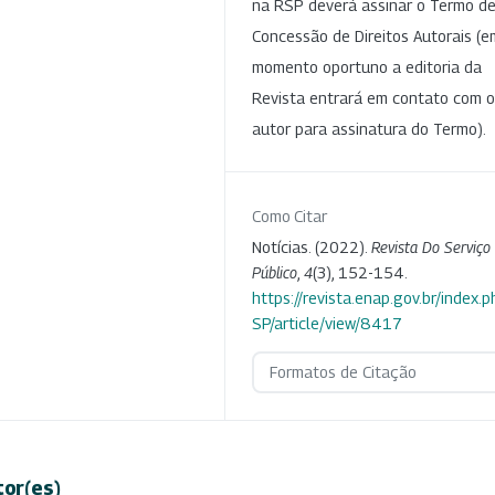
na RSP deverá assinar o Termo d
Concessão de Direitos Autorais (e
momento oportuno a editoria da
Revista entrará em contato com o
autor para assinatura do Termo).
Como Citar
Notícias. (2022).
Revista Do Serviço
Público
,
4
(3), 152-154.
https://revista.enap.gov.br/index.p
SP/article/view/8417
Formatos de Citação
tor(es)