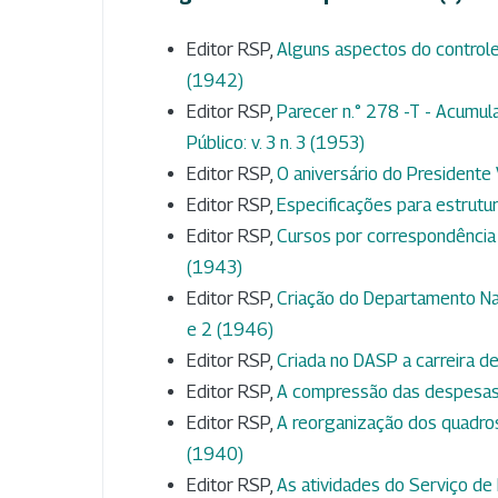
Editor RSP,
Alguns aspectos do controle
(1942)
Editor RSP,
Parecer n.° 278 -T - Acumu
Público: v. 3 n. 3 (1953)
Editor RSP,
O aniversário do Presidente
Editor RSP,
Especificações para estrut
Editor RSP,
Cursos por correspondência
(1943)
Editor RSP,
Criação do Departamento Nac
e 2 (1946)
Editor RSP,
Criada no DASP a carreira d
Editor RSP,
A compressão das despesas
Editor RSP,
A reorganização dos quadros
(1940)
Editor RSP,
As atividades do Serviço d