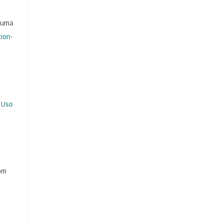
b uma
ion-
 Uso
com