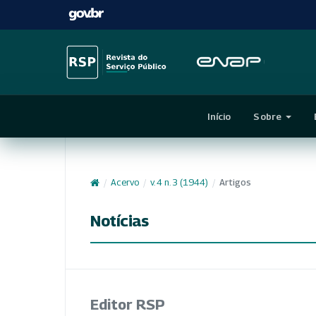
Início
Sobre
/
Acervo
/
v. 4 n. 3 (1944)
/
Artigos
Notícias
Editor RSP