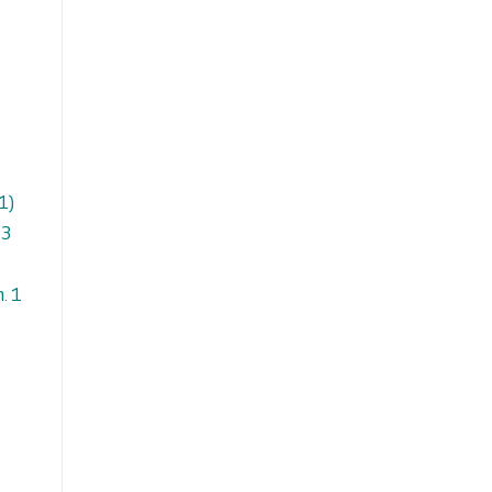
1)
 3
n. 1