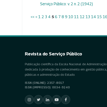
Serviço Público: v. 2 n. 2 (1942)
<<
<
1
2
3
4
5
6
7
8
9
10
11
12
13
14
15
1
Revista do Serviço Público
Publicação científica da Escola Nacional de Administração 
dedicada à produção de conhecimento em gestão pública, 
públicas e administração do Estado.
ISSN (ONLINE): 2357-8017
ISSN (IMPRESSO): 0034-9240