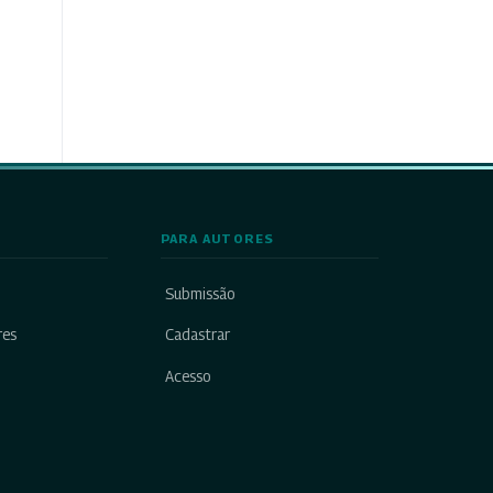
PARA AUTORES
Submissão
res
Cadastrar
Acesso