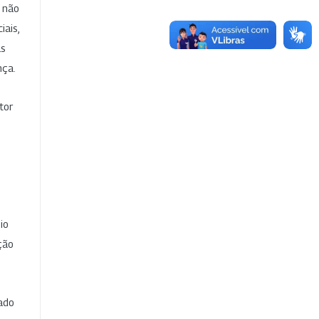
e não
iais,
as
nça.
tor
io
ção
cado