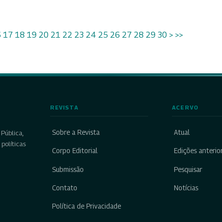
6
17
18
19
20
21
22
23
24
25
26
27
28
29
30
>
>>
REVISTA
ACERVO
Sobre a Revista
Atual
Pública,
políticas
Corpo Editorial
Edições anterio
Submissão
Pesquisar
Contato
Notícias
Política de Privacidade