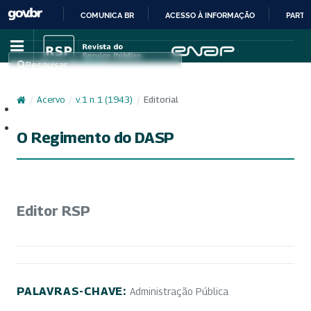
COMUNICA BR
ACESSO À INFORMAÇÃO
PARTI
IR
PARA
Pesquisar
O
CONTEÚDO
/
Acervo
/
v. 1 n. 1 (1943)
/
Editorial
Cadastro
Acesso
O Regimento do DASP
Editor RSP
PALAVRAS-CHAVE:
Administração Pública