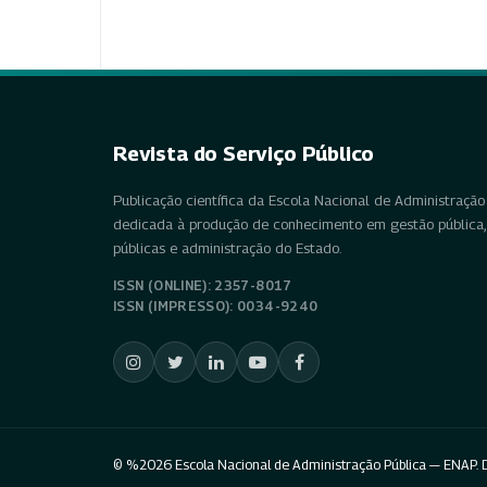
Revista do Serviço Público
Publicação científica da Escola Nacional de Administração 
dedicada à produção de conhecimento em gestão pública, 
públicas e administração do Estado.
ISSN (ONLINE): 2357-8017
ISSN (IMPRESSO): 0034-9240
© %2026 Escola Nacional de Administração Pública — ENAP. D