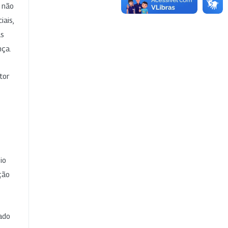
e não
iais,
as
nça.
tor
io
ção
cado