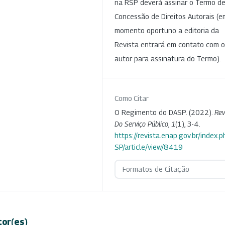
na RSP deverá assinar o Termo d
Concessão de Direitos Autorais (e
momento oportuno a editoria da
Revista entrará em contato com o
autor para assinatura do Termo).
Como Citar
O Regimento do DASP. (2022).
Rev
Do Serviço Público
,
1
(1), 3-4.
https://revista.enap.gov.br/index.p
SP/article/view/8419
Formatos de Citação
tor(es)