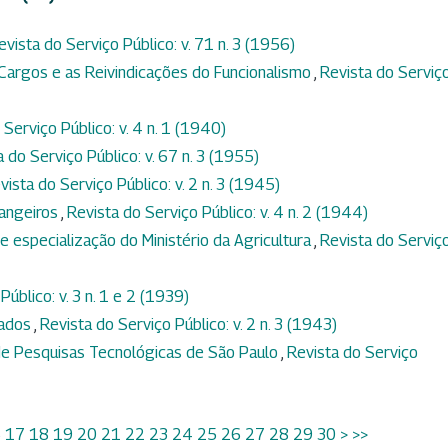
evista do Serviço Público: v. 71 n. 3 (1956)
 Cargos e as Reivindicações do Funcionalismo
,
Revista do Serviç
 Serviço Público: v. 4 n. 1 (1940)
 do Serviço Público: v. 67 n. 3 (1955)
vista do Serviço Público: v. 2 n. 3 (1945)
rangeiros
,
Revista do Serviço Público: v. 4 n. 2 (1944)
 especialização do Ministério da Agricultura
,
Revista do Serviç
Público: v. 3 n. 1 e 2 (1939)
tados
,
Revista do Serviço Público: v. 2 n. 3 (1943)
 de Pesquisas Tecnológicas de São Paulo
,
Revista do Serviço
6
17
18
19
20
21
22
23
24
25
26
27
28
29
30
>
>>