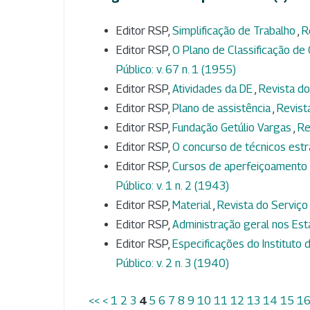
Editor RSP,
Simplificação de Trabalho
,
R
Editor RSP,
O Plano de Classificação de
Público: v. 67 n. 1 (1955)
Editor RSP,
Atividades da DE
,
Revista do
Editor RSP,
Plano de assistência
,
Revista
Editor RSP,
Fundação Getúlio Vargas
,
Re
Editor RSP,
O concurso de técnicos est
Editor RSP,
Cursos de aperfeiçoamento e
Público: v. 1 n. 2 (1943)
Editor RSP,
Material
,
Revista do Serviço 
Editor RSP,
Administração geral nos Es
Editor RSP,
Especificações do Instituto
Público: v. 2 n. 3 (1940)
<<
<
1
2
3
4
5
6
7
8
9
10
11
12
13
14
15
1