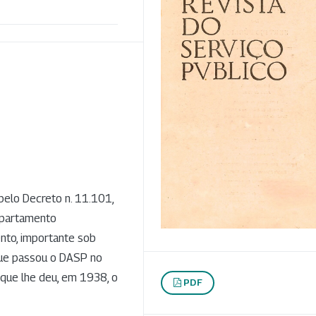
pelo Decreto n. 11.101,
epartamento
nto, importante sob
que passou o DASP no
 que lhe deu, em 1938, o
PDF