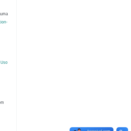
b uma
ion-
 Uso
com