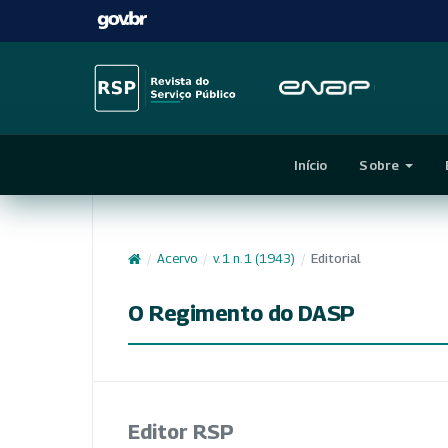
Início
Sobre
/
Acervo
/
v. 1 n. 1 (1943)
/
Editorial
O Regimento do DASP
Editor RSP