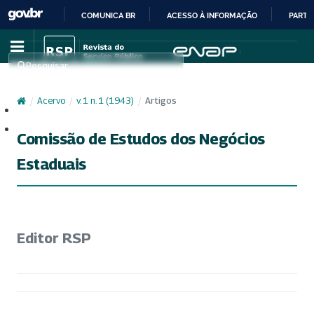
COMUNICA BR
ACESSO À INFORMAÇÃO
PARTI
IR
PARA
Pesquisar
O
CONTEÚDO
/
Acervo
/
v. 1 n. 1 (1943)
/
Artigos
Cadastro
Acesso
Comissão de Estudos dos Negócios
Estaduais
Editor RSP