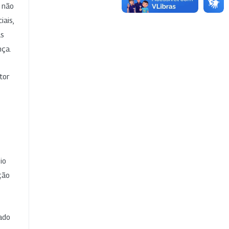
e não
iais,
as
nça.
tor
io
ção
cado