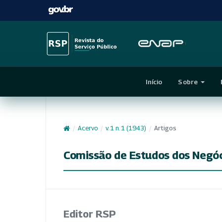
Início
Sobre
/
Acervo
/
v. 1 n. 1 (1943)
/
Artigos
Comissão de Estudos dos Negóc
Editor RSP