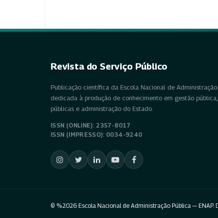
Revista do Serviço Público
Publicação científica da Escola Nacional de Administração 
dedicada à produção de conhecimento em gestão pública, 
públicas e administração do Estado.
ISSN (ONLINE): 2357-8017
ISSN (IMPRESSO): 0034-9240
© %2026 Escola Nacional de Administração Pública — ENAP. D