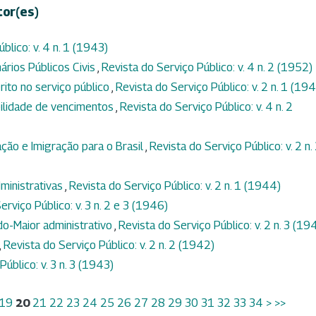
tor(es)
blico: v. 4 n. 1 (1943)
ários Públicos Civis
,
Revista do Serviço Público: v. 4 n. 2 (1952)
rito no serviço público
,
Revista do Serviço Público: v. 2 n. 1 (19
ibilidade de vencimentos
,
Revista do Serviço Público: v. 4 n. 2
ção e Imigração para o Brasil
,
Revista do Serviço Público: v. 2 n.
ministrativas
,
Revista do Serviço Público: v. 2 n. 1 (1944)
erviço Público: v. 3 n. 2 e 3 (1946)
do-Maior administrativo
,
Revista do Serviço Público: v. 2 n. 3 (19
,
Revista do Serviço Público: v. 2 n. 2 (1942)
úblico: v. 3 n. 3 (1943)
19
20
21
22
23
24
25
26
27
28
29
30
31
32
33
34
>
>>