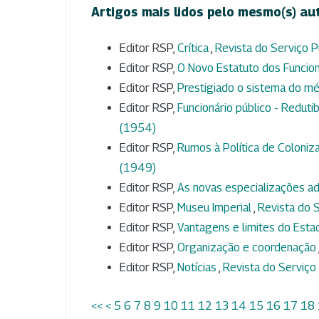
Artigos mais lidos pelo mesmo(s) au
Editor RSP,
Crítica
,
Revista do Serviço Pú
Editor RSP,
O Novo Estatuto dos Funcion
Editor RSP,
Prestigiado o sistema do mé
Editor RSP,
Funcionário público - Redut
(1954)
Editor RSP,
Rumos à Política de Coloniza
(1949)
Editor RSP,
As novas especializações ad
Editor RSP,
Museu Imperial
,
Revista do S
Editor RSP,
Vantagens e limites do Esta
Editor RSP,
Organização e coordenação
Editor RSP,
Notícias
,
Revista do Serviço P
<<
<
5
6
7
8
9
10
11
12
13
14
15
16
17
18