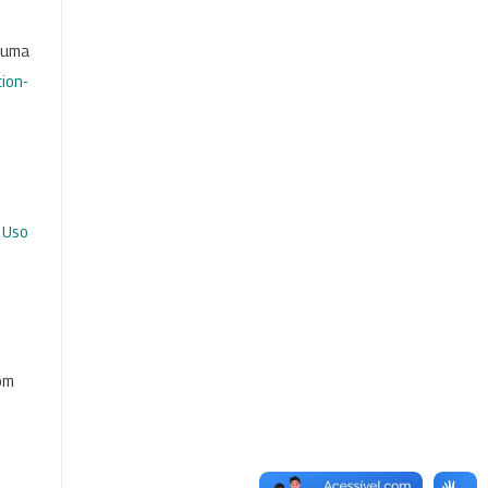
b uma
ion-
 Uso
com