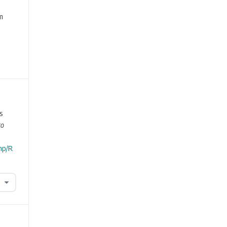
e
m
s
ço
hp/R